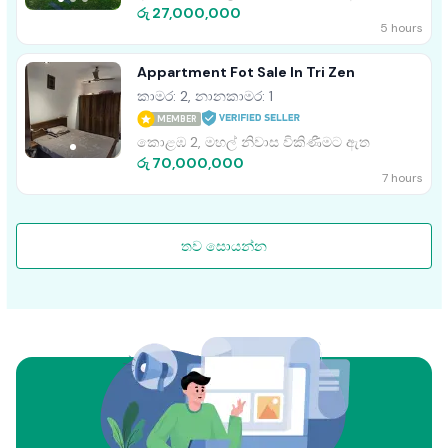
රු 27,000,000
5 hours
Appartment Fot Sale In Tri Zen
කාමර: 2, නානකාමර: 1
MEMBER
කොළඹ 2, මහල් නිවාස විකිණීමට ඇත
රු 70,000,000
7 hours
තව සොයන්න