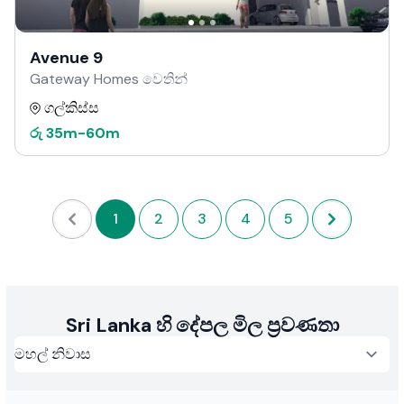
Avenue 9
Gateway Homes වෙතින්
ගල්කිස්ස
රු
35m
-
60m
1
2
3
4
5
Sri Lanka හි දේපල මිල ප්‍රවණතා