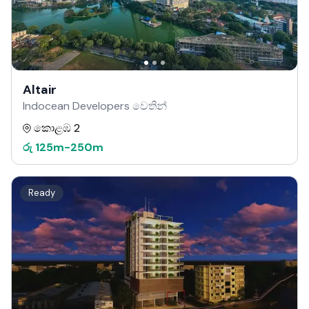
Altair
Indocean Developers වෙතින්
කොළඹ 2
රු
125m
-
250m
Ready