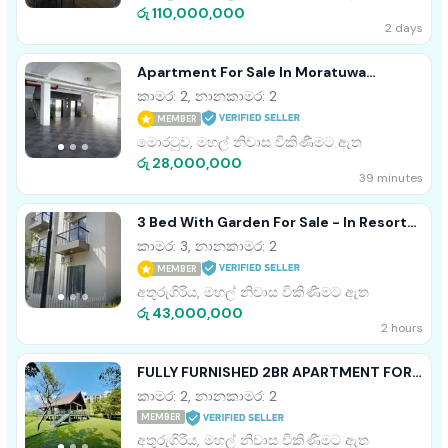
රු 110,000,000
2 days
Apartment For Sale In Moratuwa
Angulana Station Road
කාමර: 2, නානකාමර: 2
MEMBER
මොරටුව, මහල් නිවාස විකිණීමට ඇත
රු 28,000,000
39 minutes
3 Bed With Garden For Sale - In Resort
Apartment
කාමර: 3, නානකාමර: 2
MEMBER
අතුරුගිරිය, මහල් නිවාස විකිණීමට ඇත
රු 43,000,000
2 hours
FULLY FURNISHED 2BR APARTMENT FOR
SALE IN ARIYANA RESORT ATHURUGIRIYA
කාමර: 2, නානකාමර: 2
MEMBER
අතුරුගිරිය, මහල් නිවාස විකිණීමට ඇත