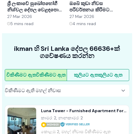
ශ්‍රී ලංකාවේ සුඛෝපභෝගී
ඔබේ කුඩා නිවස
ශ
නිශ්චල දේපල වෙළඳපොළ
පරිවර්තනය කිරීමට
අවබෝධ කර ගැනීම:
අභ්‍යන්තර සැලසුම් හක්ක
ව
27 Mar 2026
27 Mar 2026
2
අවස්ථා සහ ප්‍රවණතා
5ක්
5
mins read
4
mins read
ikman හි Sri Lanka දේපල 66636+ක්
ගවේෂණය කරන්න
විකිණීමට ඇත
විකිණීමට ඇත
කුලියට ඇත
කුලියට ඇත
Luna Tower - Furnished Apartment For
Sale A41557 Colombo 02
කාමර: 2, නානකාමර: 2
MEMBER
කොළඹ 2, මහල් නිවාස විකිණීමට ඇත