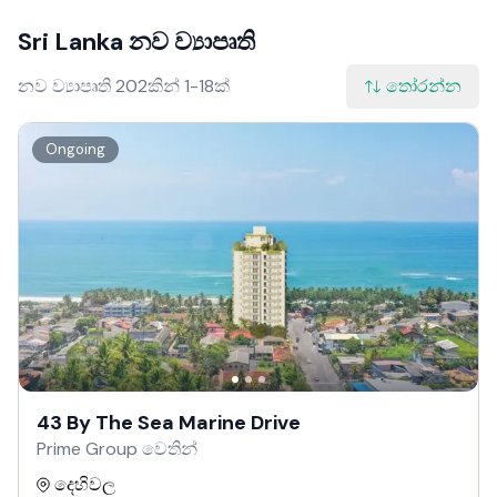
Sri Lanka නව ව්‍යාපෘති
නව ව්‍යාපෘති 202කින් 1-18ක්
තෝරන්න
Ongoing
43 By The Sea Marine Drive
Prime Group වෙතින්
දෙහිවල