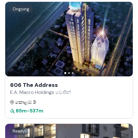
Ongoing
606 The Address
E.A. Macro Holdings වෙතින්
කොළඹ 3
රු
85m
-
537m
Ready