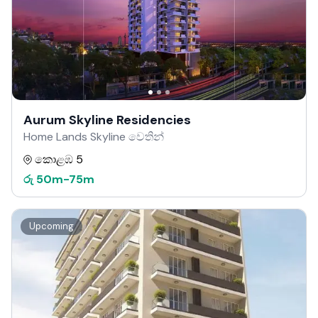
Aurum Skyline Residencies
Home Lands Skyline වෙතින්
කොළඹ 5
රු
50m
-
75m
Upcoming