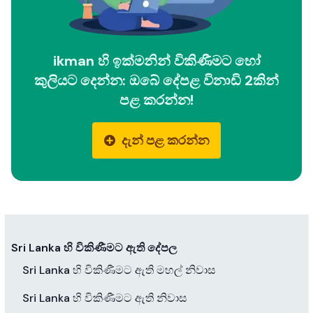
ikman හි ඉක්මනින් විකිණීමට හෝ
කුලියට දෙන්න: ඔබේ දේපළ විනාඩි 2කින්
පළ කරන්න!
දැන් පළ කරන්න
Sri Lanka හි විකිණීමට ඇති දේපල
Sri Lanka හි විකිණීමට ඇති මහල් නිවාස
Sri Lanka හි විකිණීමට ඇති නිවාස