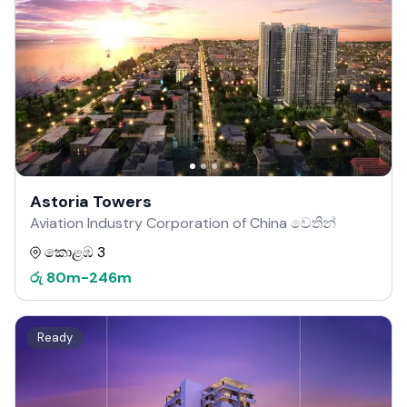
Astoria Towers
Aviation Industry Corporation of China වෙතින්
කොළඹ 3
රු
80m
-
246m
Ready