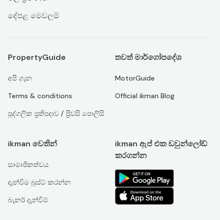
දේපළ මෙවලම්
PropertyGuide
තවත් මාර්ගෝපදේශ
අපි ගැන
MotorGuide
Terms & conditions
Official ikman Blog
පුද්ගලික ප්‍රතිපදාව / ප්‍රිවසි පොලිසි
ikman වෙතින්
ikman ඇප් එක ඩවුන්ලෝඩ්
කරගන්න
සාමාජිකත්වය
දැන්වීම බූස්ට් කරන්න
බැනර් දැන්වීම්