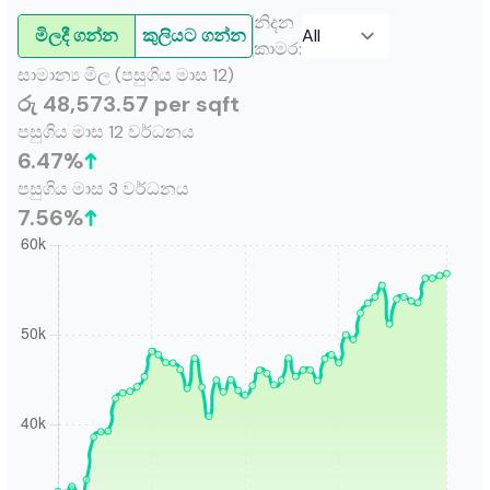
නිදන
මිලදී ගන්න
කුලියට ගන්න
කාමර
:
සාමාන්‍ය මිල (පසුගිය මාස 12)
රු 48,573.57 per sqft
පසුගිය මාස 12 වර්ධනය
6.47
%
පසුගිය මාස 3 වර්ධනය
7.56
%