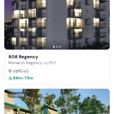
808 Regency
Monarch Regency වෙතින්
කෝට්ටේ
රු
69m
-
75m
Ongoing