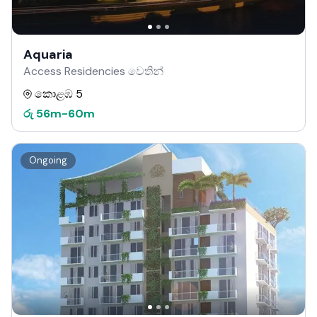
Aquaria
Access Residencies වෙතින්
කොළඹ 5
රු
56m
-
60m
Ongoing