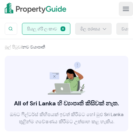
සියලු ශ්රී ලංකාව
මිල පරාසය
ව්යාප
මුල් පිටුව
/
නව ව්යාපෘති
All of Sri Lanka හි ව්‍යාපෘති කිසිවක් නැත.
ඔබට ෆිල්ටර්ස් කිහිපයක් ඉවත් කිරීමට හෝ මුළු Sri Lanka
තුළින්ම ගවේෂණය කිරීමට උත්සාහ කළ හැකිය.