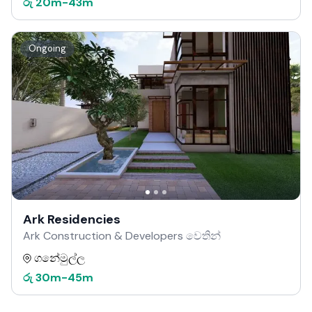
රු
20m
-
43m
Ongoing
Ark Residencies
Ark Construction & Developers වෙතින්
ගනේමුල්ල
රු
30m
-
45m