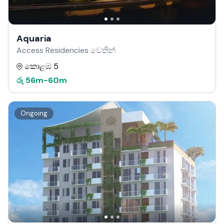
Aquaria
Access Residencies වෙතින්
කොළඹ 5
රු
56m
-
60m
Ongoing