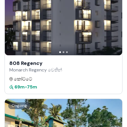
808 Regency
Monarch Regency වෙතින්
කෝට්ටේ
රු
69m
-
75m
Ongoing