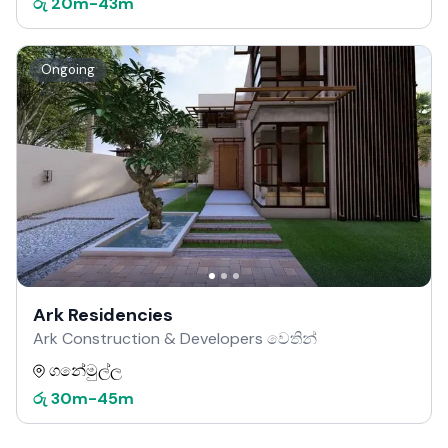
රු
20m
-
43m
Ongoing
Ark Residencies
Ark Construction & Developers වෙතින්
ගනේමුල්ල
රු
30m
-
45m