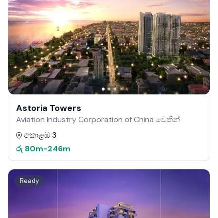
Astoria Towers
Aviation Industry Corporation of China වෙතින්
කොළඹ 3
රු
80m
-
246m
Ready