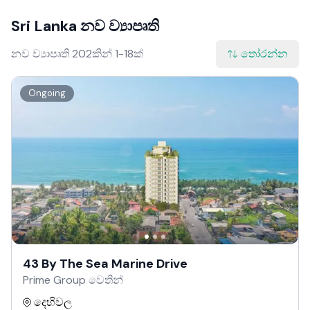
Sri Lanka නව ව්‍යාපෘති
නව ව්‍යාපෘති 202කින් 1-18ක්
තෝරන්න
Ongoing
43 By The Sea Marine Drive
Prime Group වෙතින්
දෙහිවල