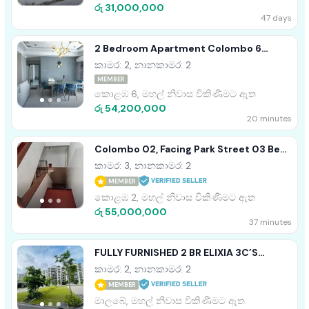
රු 31,000,000
47 days
2 Bedroom Apartment Colombo 6
Wellawatta For Sale
කාමර: 2, නානකාමර: 2
MEMBER
කොළඹ 6, මහල් නිවාස විකිණීමට ඇත
රු 54,200,000
20 minutes
Colombo 02, Facing Park Street 03 Bed
Room Apartment For Sale
කාමර: 3, නානකාමර: 2
MEMBER
කොළඹ 2, මහල් නිවාස විකිණීමට ඇත
රු 55,000,000
37 minutes
FULLY FURNISHED 2 BR ELIXIA 3C’S
APARTMENT FOR SALE IN MALABE
කාමර: 2, නානකාමර: 2
MEMBER
මාලබේ, මහල් නිවාස විකිණීමට ඇත