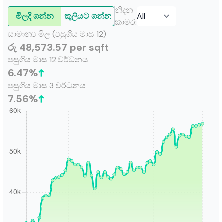
නිදන
මිලදී ගන්න
කුලියට ගන්න
කාමර
:
සාමාන්‍ය මිල (පසුගිය මාස 12)
රු 48,573.57 per sqft
පසුගිය මාස 12 වර්ධනය
6.47
%
පසුගිය මාස 3 වර්ධනය
7.56
%