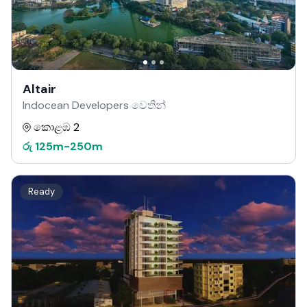
Altair
Indocean Developers වෙතින්
කොළඹ 2
රු
125m
-
250m
Ready