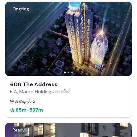
Ongoing
606 The Address
E.A. Macro Holdings වෙතින්
කොළඹ 3
රු
85m
-
537m
Ready