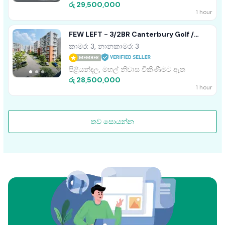
රු 29,500,000
1 hour
FEW LEFT - 3/2BR Canterbury Golf /
Garden Apartment For Sale Piliyandala
කාමර: 3, නානකාමර: 3
MEMBER
පිළියන්දල, මහල් නිවාස විකිණීමට ඇත
රු 28,500,000
1 hour
තව සොයන්න