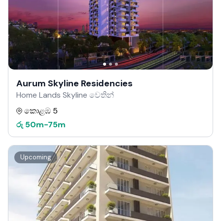
Aurum Skyline Residencies
Home Lands Skyline වෙතින්
කොළඹ 5
රු
50m
-
75m
Upcoming