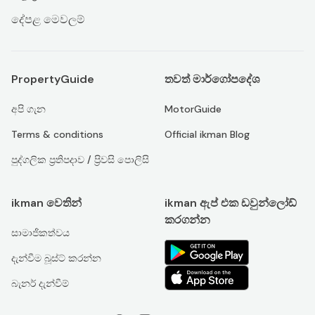
දේපළ මෙවලම්
PropertyGuide
තවත් මාර්ගෝපදේශ
අපි ගැන
MotorGuide
Terms & conditions
Official ikman Blog
පුද්ගලික ප්‍රතිපදාව / ප්‍රිවසි පොලිසි
ikman වෙතින්
ikman ඇප් එක ඩවුන්ලෝඩ්
කරගන්න
සාමාජිකත්වය
දැන්වීම බූස්ට් කරන්න
බැනර් දැන්වීම්