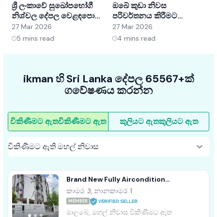
ශ්‍රී ලංකාවේ සුඛෝපභෝගී
ඔබේ කුඩා නිවස
ශ
නිශ්චල දේපල වෙළඳපොළ
පරිවර්තනය කිරීමට
අවබෝධ කර ගැනීම:
අභ්‍යන්තර සැලසුම් හක්ක
ව
27 Mar 2026
27 Mar 2026
2
අවස්ථා සහ ප්‍රවණතා
5ක්
5
mins read
4
mins read
ikman හි Sri Lanka දේපල 65567+ක්
ගවේෂණය කරන්න
විකිණීමට ඇත
විකිණීමට ඇත
කුලියට ඇත
කුලියට ඇත
Brand New Fully Aircondition
Appartment Sale Malabe
කාමර: 3, නානකාමර: 1
MEMBER
මාලබේ, මහල් නිවාස විකිණීමට ඇත