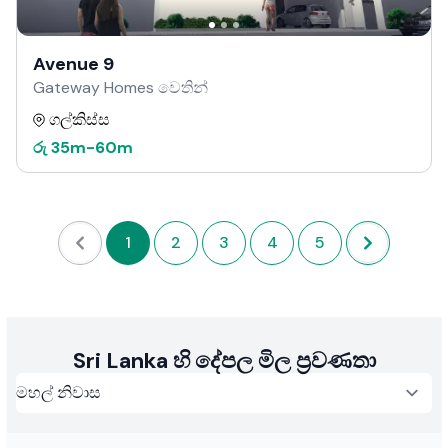
Avenue 9
Gateway Homes වෙතින්
ගල්කිස්ස
රු
35m
-
60m
1
2
3
4
5
Sri Lanka හි දේපල මිල ප්‍රවණතා