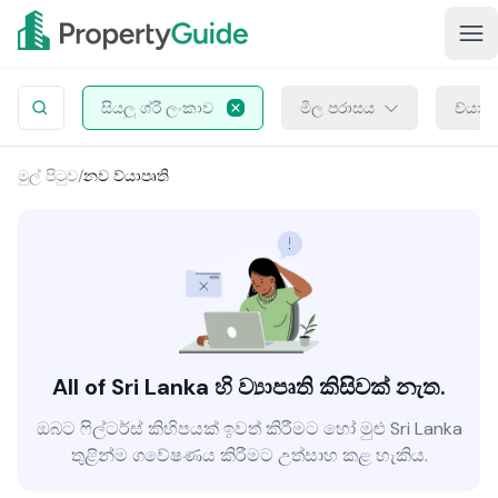
සියලු ශ්රී ලංකාව
මිල පරාසය
ව්යාප
මුල් පිටුව
/
නව ව්යාපෘති
All of Sri Lanka හි ව්‍යාපෘති කිසිවක් නැත.
ඔබට ෆිල්ටර්ස් කිහිපයක් ඉවත් කිරීමට හෝ මුළු Sri Lanka
තුළින්ම ගවේෂණය කිරීමට උත්සාහ කළ හැකිය.