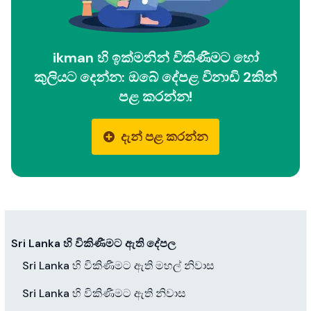
ikman හි ඉක්මනින් විකිණීමට හෝ
කුලියට දෙන්න: ඔබේ දේපළ විනාඩි 2කින්
පළ කරන්න!
දැන් පළ කරන්න
Sri Lanka හි විකිණීමට ඇති දේපල
Sri Lanka හි විකිණීමට ඇති මහල් නිවාස
Sri Lanka හි විකිණීමට ඇති නිවාස