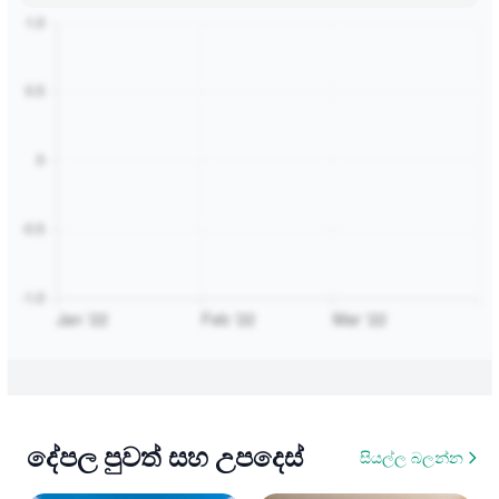
දේපල පුවත් සහ උපදෙස්
සියල්ල බලන්න