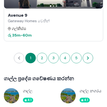
Avenue 9
Gateway Homes වෙතින්
ගල්කිස්ස
රු
35m
-
60m
1
2
3
4
5
ගාල්ල ප්‍රදේශ ගවේෂණය කරන්න
ගාල්ල
ගාල්ල නගරය
4.1
4.1