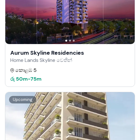
Aurum Skyline Residencies
Home Lands Skyline වෙතින්
කොළඹ 5
රු
50m
-
75m
Upcoming