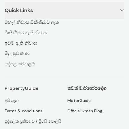
Quick Links
මහල් නිවාස විකිණීමට ඇත
විකිණීමට ඇති නිවාස
ඉඩම් ඇති නිවාස
මිල ප්‍රවණතා
දේපළ මෙවලම්
PropertyGuide
තවත් මාර්ගෝපදේශ
අපි ගැන
MotorGuide
Terms & conditions
Official ikman Blog
පුද්ගලික ප්‍රතිපදාව / ප්‍රිවසි පොලිසි