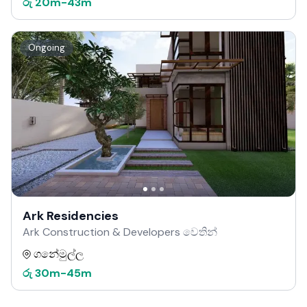
රු
20m
-
43m
Ongoing
Ark Residencies
Ark Construction & Developers වෙතින්
ගනේමුල්ල
රු
30m
-
45m