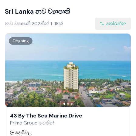
Sri Lanka නව ව්‍යාපෘති
නව ව්‍යාපෘති 202කින් 1-18ක්
තෝරන්න
Ongoing
43 By The Sea Marine Drive
Prime Group වෙතින්
දෙහිවල