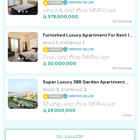
MEMBER
කොළඹ 6, මහල් නිවාස විකිණීමට ඇත
රු 378,000,000
33 minutes
Furnished Luxury Apartment For Rent In
Negombo, Aeonsky
කාමර: 1, නානකාමර: 1
MEMBER
මීගමුව, මහල් නිවාස විකිණීමට ඇත
රු 30,000,000
44 minutes
Super Luxury 3BR Garden Apartment
For Sale In Canterbury Piliyandala
කාමර: 3, නානකාමර: 2
MEMBER
පිළියන්දල, මහල් නිවාස විකිණීමට ඇත
රු 29,000,000
1 hour
තව සොයන්න