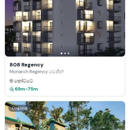
808 Regency
Monarch Regency වෙතින්
කෝට්ටේ
රු
69m
-
75m
Ongoing