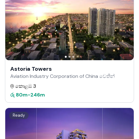
Astoria Towers
Aviation Industry Corporation of China වෙතින්
කොළඹ 3
රු
80m
-
246m
Ready