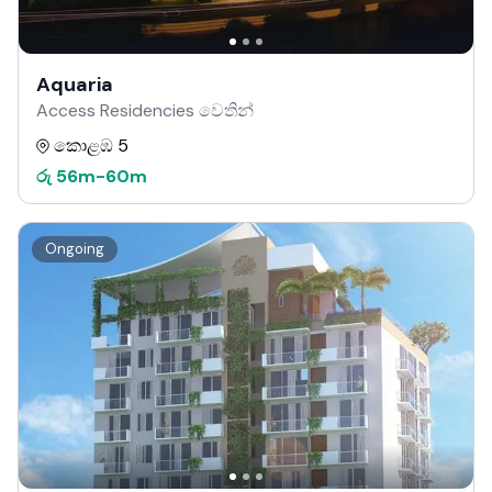
Aquaria
Access Residencies වෙතින්
කොළඹ 5
රු
56m
-
60m
Ongoing