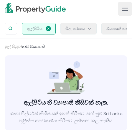
ඇල්පිටිය
මිල පරාසය
ව්යාපෘති තත්ත
මුල් පිටුව
/
නව ව්යාපෘති
ඇල්පිටිය හි ව්‍යාපෘති කිසිවක් නැත.
ඔබට ෆිල්ටර්ස් කිහිපයක් ඉවත් කිරීමට හෝ මුළු Sri Lanka
තුළින්ම ගවේෂණය කිරීමට උත්සාහ කළ හැකිය.