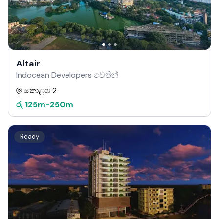
Altair
Indocean Developers වෙතින්
කොළඹ 2
රු
125m
-
250m
Ready