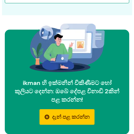
ikman හි ඉක්මනින් විකිණීමට හෝ
කුලියට දෙන්න: ඔබේ දේපළ විනාඩි 2කින්
පළ කරන්න!
දැන් පළ කරන්න