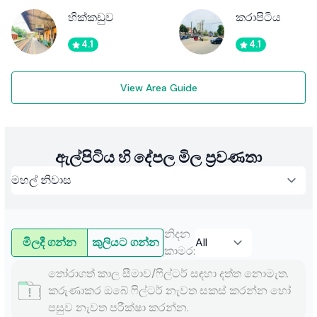
හික්කඩුව
කරාපිටිය
4.1
4.1
View Area Guide
ඇල්පිටිය හි දේපල මිල ප්‍රවණතා
නිදන
මිලදී ගන්න
කුලියට ගන්න
කාමර
:
තෝරාගත් කාල සීමාව/ෆිල්ටර් සඳහා දත්ත නොමැත.
කරුණාකර ඔබේ ෆිල්ටර් නැවත සකස් කරන්න හෝ
පසුව නැවත පරීක්ෂා කරන්න.