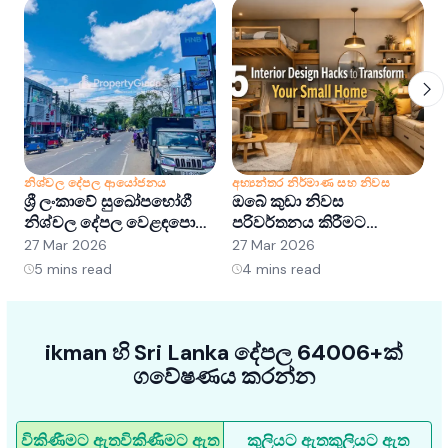
නිශ්චල දේපල ආයෝජනය
අභ්‍යන්තර නිර්මාණ සහ නිවස
න
ශ්‍රී ලංකාවේ සුඛෝපභෝගී
ඔබේ කුඩා නිවස
ශ
නිශ්චල දේපල වෙළඳපොළ
පරිවර්තනය කිරීමට
අවබෝධ කර ගැනීම:
අභ්‍යන්තර සැලසුම් හක්ක
ව
27 Mar 2026
27 Mar 2026
2
අවස්ථා සහ ප්‍රවණතා
5ක්
5
mins read
4
mins read
ikman හි Sri Lanka දේපල 64006+ක්
ගවේෂණය කරන්න
විකිණීමට ඇත
විකිණීමට ඇත
කුලියට ඇත
කුලියට ඇත