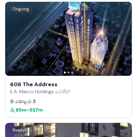
Ongoing
606 The Address
E.A. Macro Holdings වෙතින්
කොළඹ 3
රු
85m
-
537m
Ready