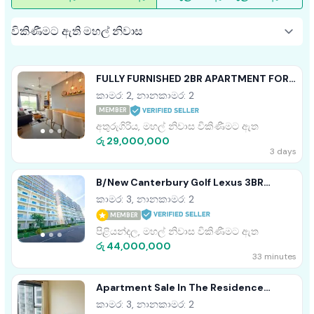
FULLY FURNISHED 2BR APARTMENT FOR
SALE ARIYANA RESORT ATHURUGIRIYA
කාමර: 2, නානකාමර: 2
MEMBER
අතුරුගිරිය, මහල් නිවාස විකිණීමට ඇත
රු 29,000,000
3 days
B/New Canterbury Golf Lexus 3BR
Apartment For Sale In Piliyandala
කාමර: 3, නානකාමර: 2
MEMBER
පිළියන්දල, මහල් නිවාස විකිණීමට ඇත
රු 44,000,000
33 minutes
Apartment Sale In The Residence
Colombo 2 - PDA318
කාමර: 3, නානකාමර: 2