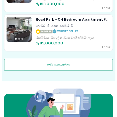
රු 158,000,000
1 hour
Royal Park - 04 Bedroom Apartment For
Sale In Rajagiriya (A4321)
කාමර: 4, නානකාමර: 3
MEMBER
රාජගිරිය, මහල් නිවාස විකිණීමට ඇත
රු 85,000,000
1 hour
තව සොයන්න