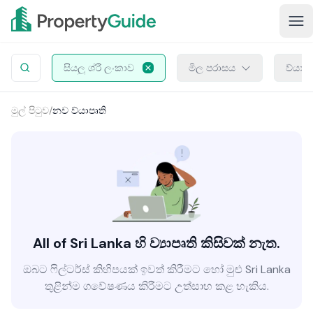
සියලු ශ්රී ලංකාව
මිල පරාසය
ව්යාප
මුල් පිටුව
/
නව ව්යාපෘති
All of Sri Lanka හි ව්‍යාපෘති කිසිවක් නැත.
ඔබට ෆිල්ටර්ස් කිහිපයක් ඉවත් කිරීමට හෝ මුළු Sri Lanka
තුළින්ම ගවේෂණය කිරීමට උත්සාහ කළ හැකිය.