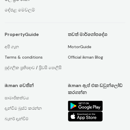
දේපළ මෙවලම්
PropertyGuide
තවත් මාර්ගෝපදේශ
අපි ගැන
MotorGuide
Terms & conditions
Official ikman Blog
පුද්ගලික ප්‍රතිපදාව / ප්‍රිවසි පොලිසි
ikman වෙතින්
ikman ඇප් එක ඩවුන්ලෝඩ්
කරගන්න
සාමාජිකත්වය
දැන්වීම බූස්ට් කරන්න
බැනර් දැන්වීම්