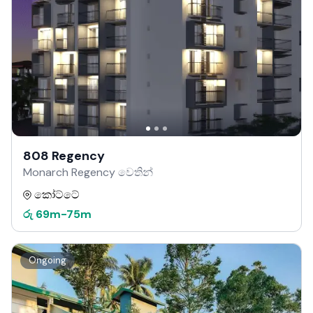
808 Regency
Monarch Regency වෙතින්
කෝට්ටේ
රු
69m
-
75m
Ongoing