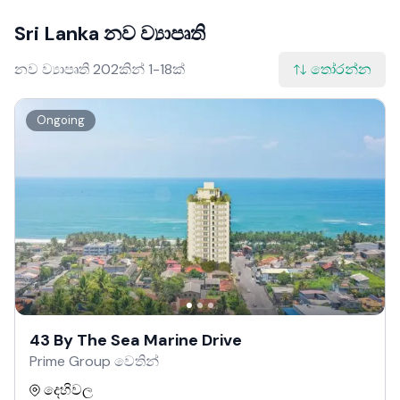
Sri Lanka නව ව්‍යාපෘති
නව ව්‍යාපෘති 202කින් 1-18ක්
තෝරන්න
Ongoing
43 By The Sea Marine Drive
Prime Group වෙතින්
දෙහිවල