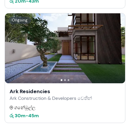
රු
20m
-
43m
Ongoing
Ark Residencies
Ark Construction & Developers වෙතින්
ගනේමුල්ල
රු
30m
-
45m