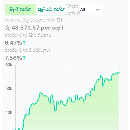
නිදන
මිලදී ගන්න
කුලියට ගන්න
කාමර
:
සාමාන්‍ය මිල (පසුගිය මාස 12)
රු 48,573.57 per sqft
පසුගිය මාස 12 වර්ධනය
6.47
%
පසුගිය මාස 3 වර්ධනය
7.56
%