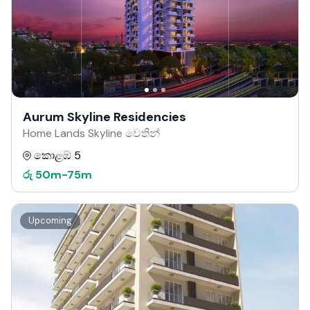
Aurum Skyline Residencies
Home Lands Skyline වෙතින්
කොළඹ 5
රු
50m
-
75m
Upcoming