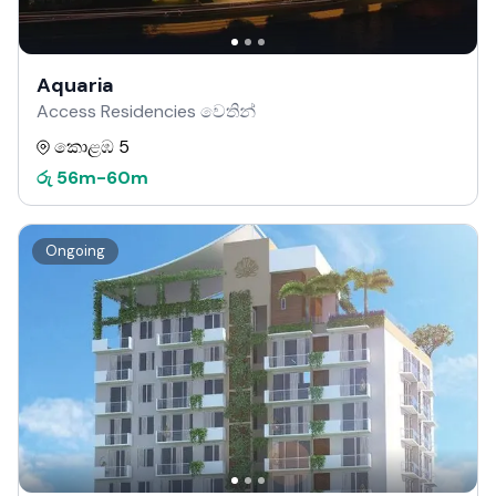
Aquaria
Access Residencies වෙතින්
කොළඹ 5
රු
56m
-
60m
Ongoing