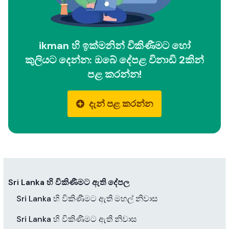
ikman හි ඉක්මනින් විකිණීමට හෝ
කුලියට දෙන්න: ඔබේ දේපළ විනාඩි 2කින්
පළ කරන්න!
දැන් පළ කරන්න
Sri Lanka හි විකිණීමට ඇති දේපල
Sri Lanka හි විකිණීමට ඇති මහල් නිවාස
Sri Lanka හි විකිණීමට ඇති නිවාස