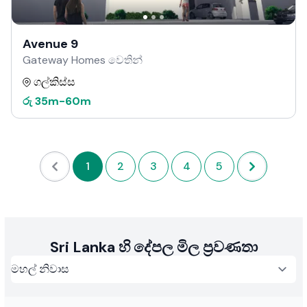
Avenue 9
Gateway Homes වෙතින්
ගල්කිස්ස
රු
35m
-
60m
1
2
3
4
5
Sri Lanka හි දේපල මිල ප්‍රවණතා