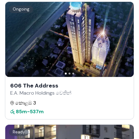
Ongoing
606 The Address
E.A. Macro Holdings වෙතින්
කොළඹ 3
රු
85m
-
537m
Ready