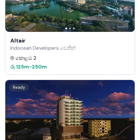
Altair
Indocean Developers වෙතින්
කොළඹ 2
රු
125m
-
250m
Ready