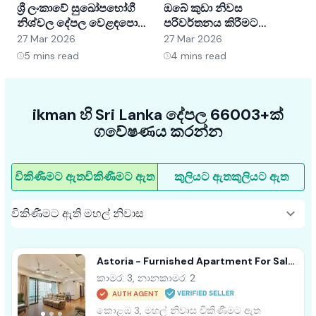
ශ්‍රී ලංකාවේ සුඛෝපභෝගී
ඔබේ කුඩා නිවස
ශ
නිශ්චල දේපල වෙළඳපොළ
පරිවර්තනය කිරීමට
අවබෝධ කර ගැනීම:
අභ්‍යන්තර සැලසුම් හක්ක
ව
27 Mar 2026
27 Mar 2026
2
අවස්ථා සහ ප්‍රවණතා
5ක්
5
mins read
4
mins read
ikman හි Sri Lanka දේපල 66003+ක්
ගවේෂණය කරන්න
විකිණීමට ඇත
විකිණීමට ඇත
කුලියට ඇත
කුලියට ඇත
Astoria - Furnished Apartment For Sale
A44152
කාමර: 3, නානකාමර: 2
AUTH AGENT
කොළඹ 3, මහල් නිවාස විකිණීමට ඇත