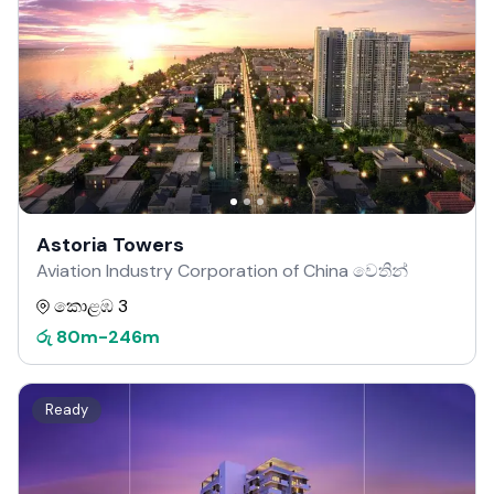
Astoria Towers
Aviation Industry Corporation of China වෙතින්
කොළඹ 3
රු
80m
-
246m
Ready