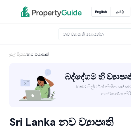
English
தமிழ்
මුල් පිටුව
/
නව ව්යාපෘති
බද්දේගම හි ව්‍යාපෘ
ඔබට ෆිල්ටර්ස් කිහිපයක් ඉව
ගවේෂණය කිරී
Sri Lanka නව ව්‍යාපෘති