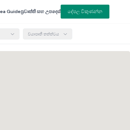
ea Guide
ප්‍රවෘත්ති සහ උපදෙස්
දේපල විකුණන්න
ව්යාපෘති තත්ත්වය