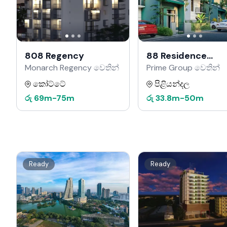
808 Regency
88 Residence
Kahathuduwa
Monarch Regency වෙතින්
Prime Group වෙතින්
කෝට්ටේ
පිළියන්දල
රු
69m
-
75m
රු
33.8m
-
50m
Ready
Ready