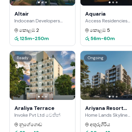
Altair
Aquaria
Indocean Developers
Access Residencies
වෙතින්
වෙතින්
කොළඹ 2
කොළඹ 5
රු
125m
-
250m
රු
56m
-
60m
Ready
Ongoing
Araliya Terrace
Ariyana Resort
Apartments
Invoke Pvt Ltd වෙතින්
Home Lands Skyline
වෙතින්
නුගේගොඩ
අතුරුගිරිය