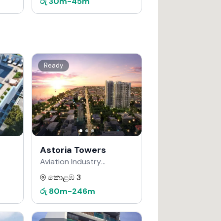
රු
30m
-
45m
Ready
Astoria Towers
Aviation Industry
Corporation of China
කොළඹ 3
වෙතින්
රු
80m
-
246m