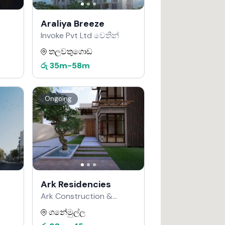
Araliya Breeze
Invoke Pvt Ltd වෙතින්
තලවතුගොඩ
රු
35m
-
58m
Ongoing
Ark Residencies
Ark Construction &
Developers වෙතින්
ගනේමුල්ල