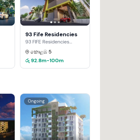
93 Fife Residencies
93 FIFE Residencies
Developers වෙතින්
කොළඹ 5
රු
92.8m
-
100m
Ongoing