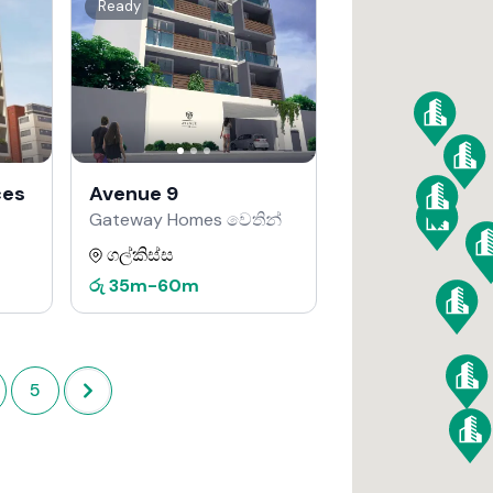
Ready
ces
Avenue 9
Gateway Homes වෙතින්
ගල්කිස්ස
රු
35m
-
60m
5