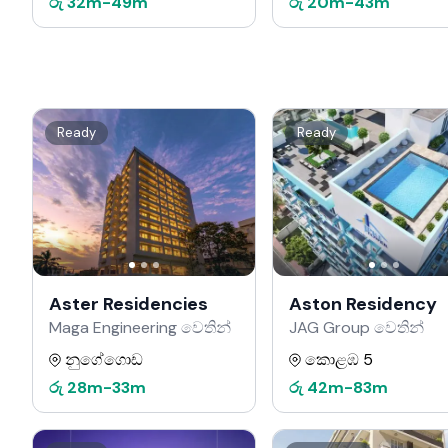
රු
32m
-
49m
රු
20m
-
43m
Ready
Ready
Aster Residencies
Aston Residency
Maga Engineering වෙතින්
JAG Group වෙතින්
නුගේගොඩ
කොළඹ 5
රු
28m
-
33m
රු
42m
-
83m