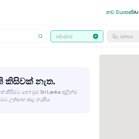
නව ව්යාපෘති
Ar
බද්දේගම
මිල පරාසය
ති කිසිවක් නැත.
ත් කිරීමට හෝ මුළු Sri Lanka තුළින්ම
මට උත්සාහ කළ හැකිය.