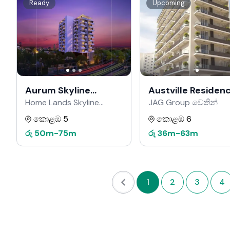
Ready
Upcoming
Aurum Skyline
Austville Residen
Residencies
Home Lands Skyline
JAG Group වෙතින්
වෙතින්
කොළඹ 5
කොළඹ 6
රු
50m
-
75m
රු
36m
-
63m
1
2
3
4