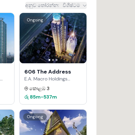
අනුව තෝරන්න
:
විශිෂ්ටම
Ongoing
606 The Address
E.A. Macro Holdings
වෙතින්
කොළඹ 3
රු
85m
-
537m
Ongoing