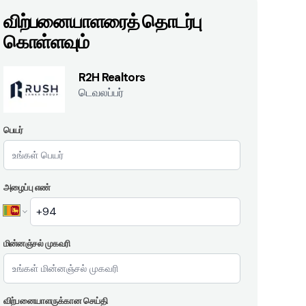
விற்பனையாளரைத் தொடர்பு
கொள்ளவும்
R2H Realtors
டெவலப்பர்
பெயர்
அழைப்பு எண்
மின்னஞ்சல் முகவரி
விற்பனையாளருக்கான செய்தி