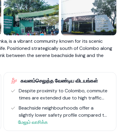
nka, is a vibrant community known for its scenic
+1
 life. Positioned strategically south of Colombo along
 link between the serene beachside living and the
 the National Zoological Gardens, one of the oldest
y of the region and serving as a significant educational
ptivating sunsets and leisure activities, attracts
கவனம்செலுத்த வேண்டிய விடயங்கள்
reation by the sea.
Despite proximity to Colombo, commute
times are extended due to high traffic
ilway Station, a key transportation hub facilitating
congestion.
of the island. The historical evolution of Dehiwala,
Beachside neighbourhoods offer a
burb, reflects the broader trends of Sri Lanka's urban
slightly lower safety profile compared to
 modern lifestyles.
மேலும் வாசிக்க
more urban areas.