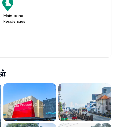
Maimoona
Residencies
ள்