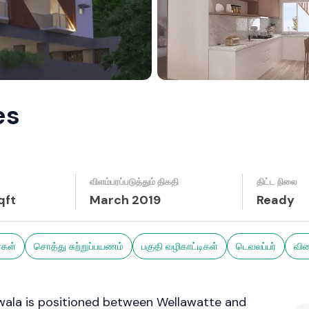
es
விளம்பரப்படுத்தும் திகதி
திட்ட நிலை
qft
March 2019
Ready
கள்
சொத்து சுற்றுப்பயணம்
பகுதி வழிகாட்டிகள்
டெவலப்பர்
வில
ala is positioned between Wellawatte and