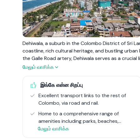
Dehiwala, a suburb in the Colombo District of Sri La
coastline, rich cultural heritage, and bustling urban
the Galle Road artery, Dehiwala serves as a crucial
dynamic pulse of the city. The area is renowned for
மேலும் வாசிக்க
zoos in Asia, offering a glimpse into the biodiversit
and conservation centre. Dehiwala Beach, with its ca
இங்கே என்ன சிறப்பு
both locals and tourists seeking relaxation and rec
Excellent transport links to the rest of
Colombo, via road and rail.
The suburb's infrastructure includes the Dehiwala Ra
ease of travel to and from Colombo and other parts 
Home to a comprehensive range of
from a quiet residential area to a thriving urban su
amenities including parks, beaches,
development, showcasing a blend of traditional and
மேலும் வாசிக்க
eateries, hotels, gyms, clinics,
pharmacies, supermarkets, clothing