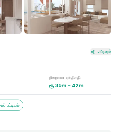
1+
பகிரவும்
நிறைவடையும் திகதி
ரூ
35m
-
42m
ைப் பட்டியல்