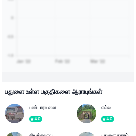
பதுளை உள்ள பகுதிகளை ஆராயுங்கள்
பண்டாரவளை
எல்ல
4.0
4.0
தியத்தலாவ
பதுளை நகரம்