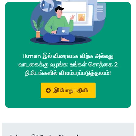
ikman இல் விரைவாக விற்க அல்லது
வாடகைக்கு வழங்க: உங்கள் சொத்தை 2
நிமிடங்களில் விளம்பரப்படுத்தலாம்!
இப்போது பதிவிட