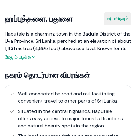
ஹப்புத்தளை, பதுளை
பகிரவும்
Haputale is a charming town in the Badulla District of the
Uva Province, Sri Lanka, perched at an elevation of about
1,431 metres (4,695 feet) above sea level. Known for its
cool climate, lush tea plantations, and panoramic views,
மேலும் படிக்க
Haputale is a haven for nature lovers and adventure
seekers alike. The town's strategic location on the
நகரம் தொடர்பான விபரங்கள்
southern edge of Sri Lanka's central highlands offers
breathtaking views of the southern plains and the Indian
Ocean on clear days.
Well-connected by road and rail, facilitating
convenient travel to other parts of Sri Lanka.
Haputale has a rich history, closely tied to the tea
Situated in the central highlands, Haputale
industry established during the British colonial period.
offers easy access to major tourist attractions
The town is surrounded by verdant tea estates,
and natural beauty spots in the region.
including the famous Dambatenne Tea Estate founded
by Sir Thomas Lipton. The area is also known for its