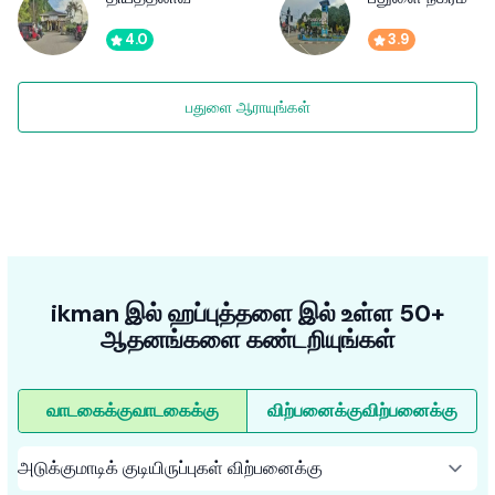
4.0
3.9
பதுளை ஆராயுங்கள்
ikman இல் ஹப்புத்தளை இல் உள்ள 50+
ஆதனங்களை கண்டறியுங்கள்
வாடகைக்கு
வாடகைக்கு
விற்பனைக்கு
விற்பனைக்கு