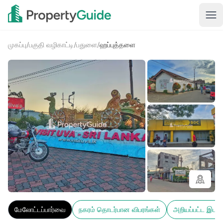
முகப்பு
/
பகுதி வழிகாட்டி
/
பதுளை
/
ஹப்புத்தளை
6+
மேலோட்டப்பார்வை
நகரம் தொடர்பான விபரங்கள்
அறியப்பட்ட இடங்