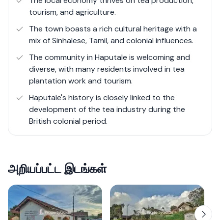
The local economy thrives on tea production,
diverse flora and fauna, making it a popular destination
tourism, and agriculture.
for eco-tourism. Whether you're hiking to viewpoints like
The town boasts a rich cultural heritage with a
Lipton's Seat, exploring colonial-era bungalows, or
mix of Sinhalese, Tamil, and colonial influences.
simply enjoying the serene environment, Haputale
The community in Haputale is welcoming and
provides a unique and memorable experience.
diverse, with many residents involved in tea
plantation work and tourism.
Haputale's history is closely linked to the
development of the tea industry during the
British colonial period.
அறியப்பட்ட இடங்கள்