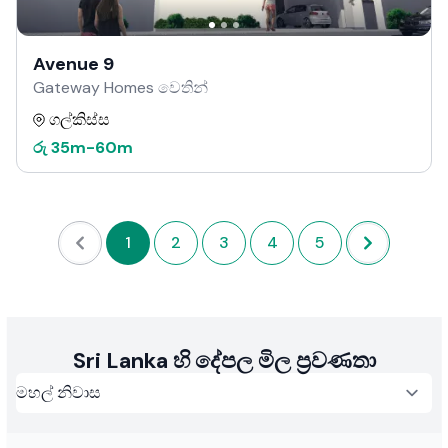
Avenue 9
Gateway Homes වෙතින්
ගල්කිස්ස
රු
35m
-
60m
1
2
3
4
5
Sri Lanka හි දේපල මිල ප්‍රවණතා