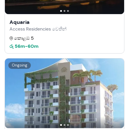
Aquaria
Access Residencies වෙතින්
කොළඹ 5
රු
56m
-
60m
Ongoing