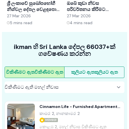
ශ්‍රී ලංකාවේ සුඛෝපභෝගී
ඔබේ කුඩා නිවස
ශ
නිශ්චල දේපල වෙළඳපොළ
පරිවර්තනය කිරීමට
අවබෝධ කර ගැනීම:
අභ්‍යන්තර සැලසුම් හක්ක
ව
27 Mar 2026
27 Mar 2026
2
අවස්ථා සහ ප්‍රවණතා
5ක්
5
mins read
4
mins read
ikman හි Sri Lanka දේපල 66037+ක්
ගවේෂණය කරන්න
විකිණීමට ඇත
විකිණීමට ඇත
කුලියට ඇත
කුලියට ඇත
Cinnamon Life - Furnished Apartment
For Sale A40839 Colombo 02
කාමර: 2, නානකාමර: 2
MEMBER
කොළඹ 2, මහල් නිවාස විකිණීමට ඇත