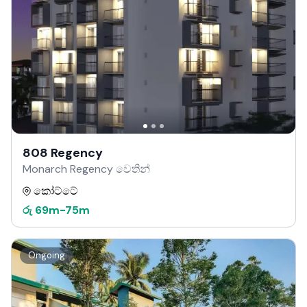
808 Regency
Monarch Regency වෙතින්
කෝට්ටේ
රු
69m
-
75m
Ongoing