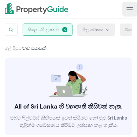
සියලු ශ්රී ලංකාව
මිල පරාසය
ව්යාප
මුල් පිටුව
/
නව ව්යාපෘති
All of Sri Lanka හි ව්‍යාපෘති කිසිවක් නැත.
ඔබට ෆිල්ටර්ස් කිහිපයක් ඉවත් කිරීමට හෝ මුළු Sri Lanka
තුළින්ම ගවේෂණය කිරීමට උත්සාහ කළ හැකිය.