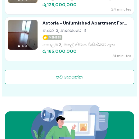
රු 128,000,000
24 minutes
Astoria - Unfurnished Apartment For
Sale A18403
කාමර: 3, නානකාමර: 3
MEMBER
කොළඹ 3, මහල් නිවාස විකිණීමට ඇත
රු 165,000,000
31 minutes
තව සොයන්න