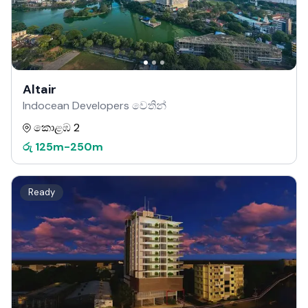
Altair
Indocean Developers වෙතින්
කොළඹ 2
රු
125m
-
250m
Ready