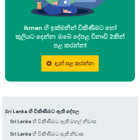
ikman හි ඉක්මනින් විකිණීමට හෝ
කුලියට දෙන්න: ඔබේ දේපළ විනාඩි 2කින්
පළ කරන්න!
දැන් පළ කරන්න
Sri Lanka හි විකිණීමට ඇති දේපල
Sri Lanka හි විකිණීමට ඇති මහල් නිවාස
Sri Lanka හි විකිණීමට ඇති නිවාස