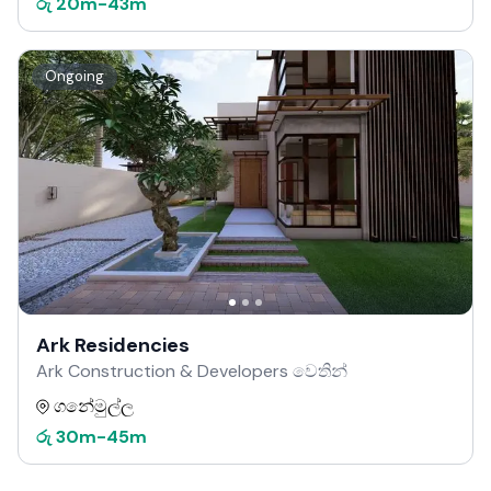
රු
20m
-
43m
Ongoing
Ark Residencies
Ark Construction & Developers වෙතින්
ගනේමුල්ල
රු
30m
-
45m