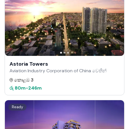
Astoria Towers
Aviation Industry Corporation of China වෙතින්
කොළඹ 3
රු
80m
-
246m
Ready