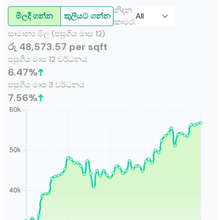
නිදන
මිලදී ගන්න
කුලියට ගන්න
කාමර
:
සාමාන්‍ය මිල (පසුගිය මාස 12)
රු 48,573.57 per sqft
පසුගිය මාස 12 වර්ධනය
6.47
%
පසුගිය මාස 3 වර්ධනය
7.56
%