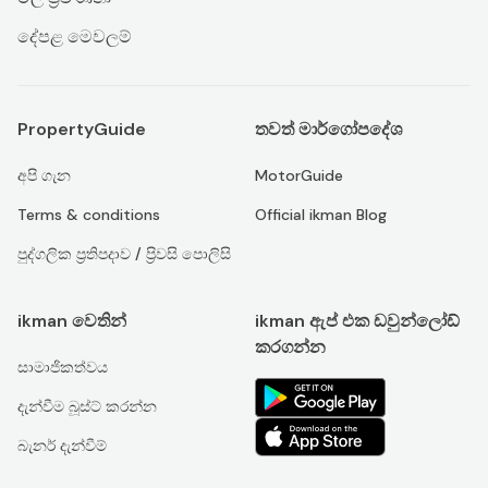
දේපළ මෙවලම්
PropertyGuide
තවත් මාර්ගෝපදේශ
අපි ගැන
MotorGuide
Terms & conditions
Official ikman Blog
පුද්ගලික ප්‍රතිපදාව / ප්‍රිවසි පොලිසි
ikman වෙතින්
ikman ඇප් එක ඩවුන්ලෝඩ්
කරගන්න
සාමාජිකත්වය
දැන්වීම බූස්ට් කරන්න
බැනර් දැන්වීම්