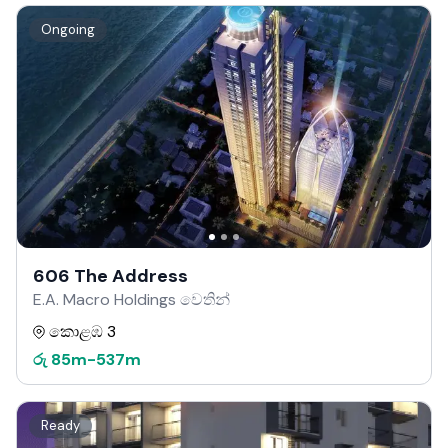
Ongoing
606 The Address
E.A. Macro Holdings වෙතින්
කොළඹ 3
රු
85m
-
537m
Ready