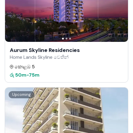
Aurum Skyline Residencies
Home Lands Skyline වෙතින්
කොළඹ 5
රු
50m
-
75m
Upcoming