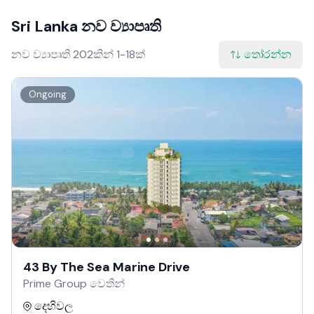
Sri Lanka නව ව්‍යාපෘති
නව ව්‍යාපෘති 202කින් 1-18ක්
තෝරන්න
Ongoing
43 By The Sea Marine Drive
Prime Group වෙතින්
දෙහිවල