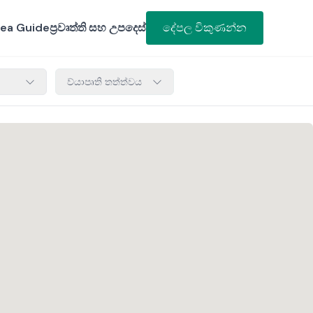
ea Guide
ප්‍රවෘත්ති සහ උපදෙස්
දේපල විකුණන්න
ව්යාපෘති තත්ත්වය