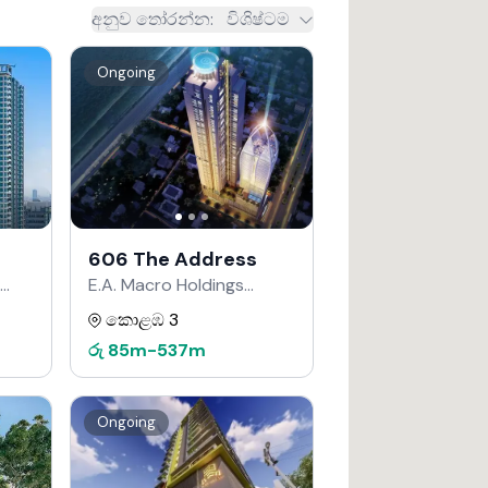
අනුව තෝරන්න
:
විශිෂ්ටම
Ongoing
606 The Address
E.A. Macro Holdings
වෙතින්
කොළඹ 3
රු
85m
-
537m
Ongoing