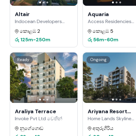
Altair
Aquaria
Indocean Developers
Access Residencies
වෙතින්
වෙතින්
කොළඹ 2
කොළඹ 5
රු
125m
-
250m
රු
56m
-
60m
Ready
Ongoing
Araliya Terrace
Ariyana Resort
Apartments
Invoke Pvt Ltd වෙතින්
Home Lands Skyline
වෙතින්
නුගේගොඩ
අතුරුගිරිය