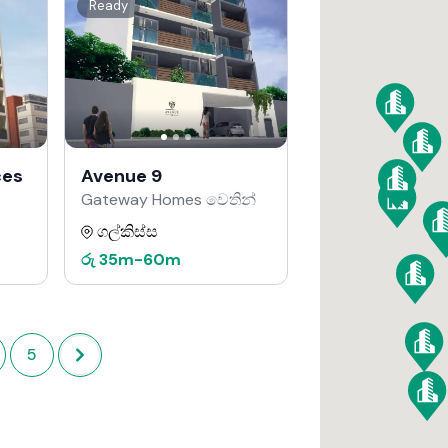
Ready
ces
Avenue 9
Gateway Homes වෙතින්
ගල්කිස්ස
රු
35m
-
60m
5