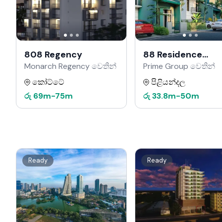
808 Regency
88 Residence
Kahathuduwa
Monarch Regency වෙතින්
Prime Group වෙතින්
කෝට්ටේ
පිළියන්දල
රු
69m
-
75m
රු
33.8m
-
50m
Ready
Ready