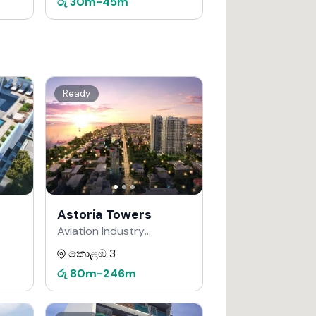
රු
30m
-
45m
Ready
Astoria Towers
Aviation Industry
Corporation of China
කොළඹ 3
වෙතින්
රු
80m
-
246m