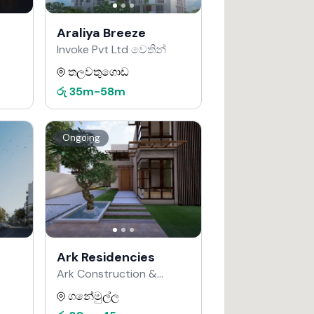
Araliya Breeze
Invoke Pvt Ltd වෙතින්
තලවතුගොඩ
රු
35m
-
58m
Ongoing
Ark Residencies
Ark Construction &
Developers වෙතින්
ගනේමුල්ල