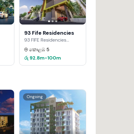
93 Fife Residencies
93 FIFE Residencies
Developers වෙතින්
කොළඹ 5
රු
92.8m
-
100m
Ongoing