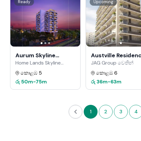
Ready
Upcoming
Aurum Skyline
Austville Residen
Residencies
Home Lands Skyline
JAG Group වෙතින්
වෙතින්
කොළඹ 5
කොළඹ 6
රු
50m
-
75m
රු
36m
-
63m
1
2
3
4