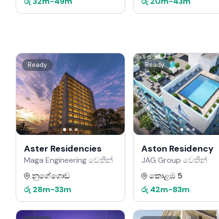
රු
32m
-
49m
රු
20m
-
43m
Ready
Ready
Aster Residencies
Aston Residency
Maga Engineering වෙතින්
JAG Group වෙතින්
නුගේගොඩ
කොළඹ 5
රු
28m
-
33m
රු
42m
-
83m