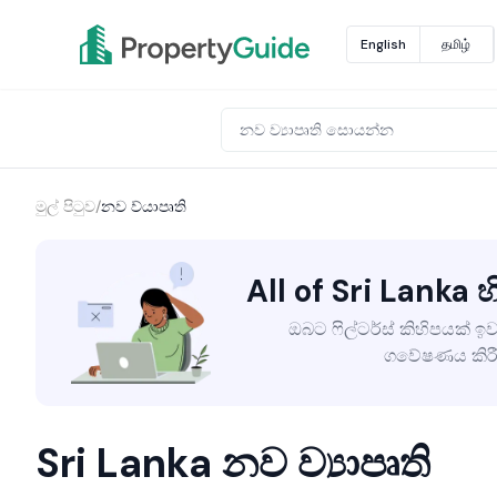
English
தமிழ்
මුල් පිටුව
/
නව ව්යාපෘති
All of Sri Lanka හි
ඔබට ෆිල්ටර්ස් කිහිපයක් ඉව
ගවේෂණය කිරී
Sri Lanka නව ව්‍යාපෘති