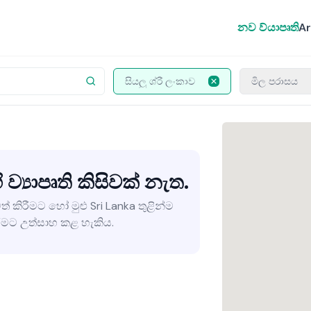
නව ව්යාපෘති
Ar
සියලු ශ්රී ලංකාව
මිල පරාසය
 ව්‍යාපෘති කිසිවක් නැත.
ත් කිරීමට හෝ මුළු Sri Lanka තුළින්ම
මට උත්සාහ කළ හැකිය.