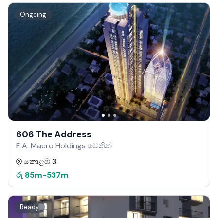
Ongoing
606 The Address
E.A. Macro Holdings වෙතින්
කොළඹ 3
රු
85m
-
537m
Ready