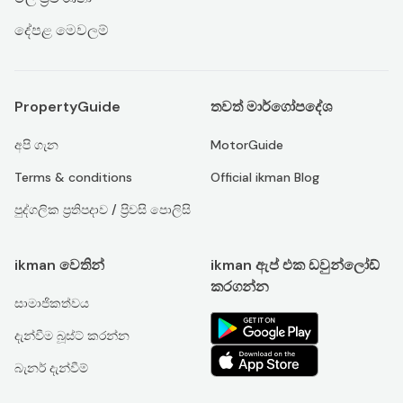
දේපළ මෙවලම්
PropertyGuide
තවත් මාර්ගෝපදේශ
අපි ගැන
MotorGuide
Terms & conditions
Official ikman Blog
පුද්ගලික ප්‍රතිපදාව / ප්‍රිවසි පොලිසි
ikman වෙතින්
ikman ඇප් එක ඩවුන්ලෝඩ්
කරගන්න
සාමාජිකත්වය
දැන්වීම බූස්ට් කරන්න
බැනර් දැන්වීම්