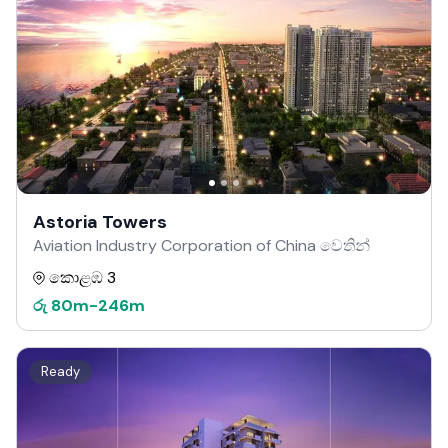
Astoria Towers
Aviation Industry Corporation of China වෙතින්
කොළඹ 3
රු
80m
-
246m
Ready