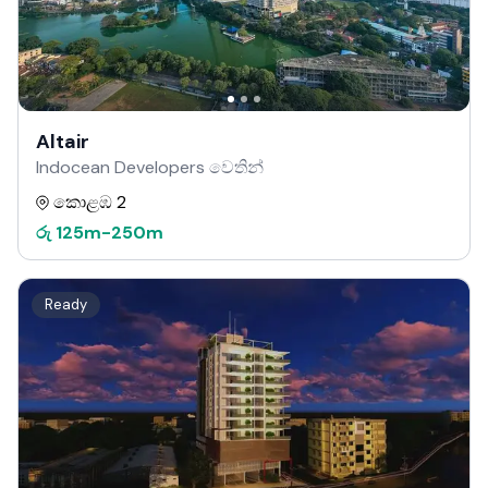
Altair
Indocean Developers වෙතින්
කොළඹ 2
රු
125m
-
250m
Ready