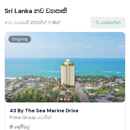
Sri Lanka නව ව්‍යාපෘති
නව ව්‍යාපෘති 202කින් 1-18ක්
තෝරන්න
Ongoing
43 By The Sea Marine Drive
Prime Group වෙතින්
දෙහිවල