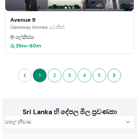
Avenue 9
Gateway Homes වෙතින්
ගල්කිස්ස
රු
35m
-
60m
1
2
3
4
5
Sri Lanka හි දේපල මිල ප්‍රවණතා