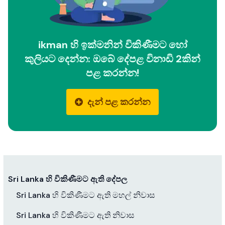
ikman හි ඉක්මනින් විකිණීමට හෝ
කුලියට දෙන්න: ඔබේ දේපළ විනාඩි 2කින්
පළ කරන්න!
දැන් පළ කරන්න
Sri Lanka හි විකිණීමට ඇති දේපල
Sri Lanka හි විකිණීමට ඇති මහල් නිවාස
Sri Lanka හි විකිණීමට ඇති නිවාස