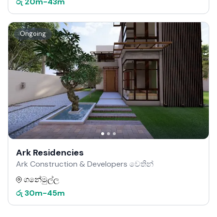
රු
20m
-
43m
Ongoing
Ark Residencies
Ark Construction & Developers වෙතින්
ගනේමුල්ල
රු
30m
-
45m