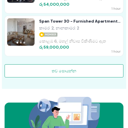
රු 54,000,000
1 hour
Span Tower 30 - Furnished Apartment
For Sale Col 5 A54216
කාමර: 2, නානකාමර: 2
MEMBER
කොළඹ 6, මහල් නිවාස විකිණීමට ඇත
රු 59,000,000
1 hour
තව සොයන්න