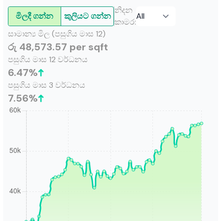
නිදන
මිලදී ගන්න
කුලියට ගන්න
කාමර
:
සාමාන්‍ය මිල (පසුගිය මාස 12)
රු 48,573.57 per sqft
පසුගිය මාස 12 වර්ධනය
6.47
%
පසුගිය මාස 3 වර්ධනය
7.56
%