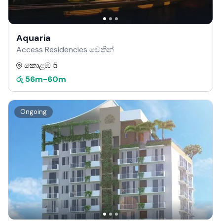
Aquaria
Access Residencies වෙතින්
කොළඹ 5
රු
56m
-
60m
Ongoing