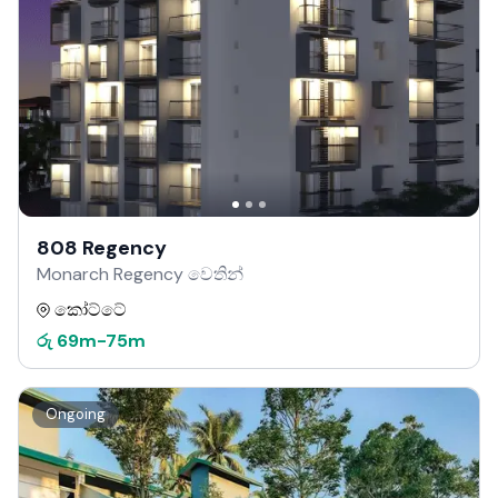
808 Regency
Monarch Regency වෙතින්
කෝට්ටේ
රු
69m
-
75m
Ongoing