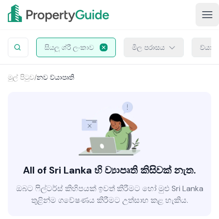
සියලු ශ්රී ලංකාව
මිල පරාසය
ව්යාප
මුල් පිටුව
/
නව ව්යාපෘති
All of Sri Lanka හි ව්‍යාපෘති කිසිවක් නැත.
ඔබට ෆිල්ටර්ස් කිහිපයක් ඉවත් කිරීමට හෝ මුළු Sri Lanka
තුළින්ම ගවේෂණය කිරීමට උත්සාහ කළ හැකිය.