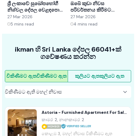
ශ්‍රී ලංකාවේ සුඛෝපභෝගී
ඔබේ කුඩා නිවස
ශ
නිශ්චල දේපල වෙළඳපොළ
පරිවර්තනය කිරීමට
අවබෝධ කර ගැනීම:
අභ්‍යන්තර සැලසුම් හක්ක
ව
27 Mar 2026
27 Mar 2026
2
අවස්ථා සහ ප්‍රවණතා
5ක්
5
mins read
4
mins read
ikman හි Sri Lanka දේපල 66041+ක්
ගවේෂණය කරන්න
විකිණීමට ඇත
විකිණීමට ඇත
කුලියට ඇත
කුලියට ඇත
Astoria - Furnished Apartment For Sale
A49929 Colombo 3
කාමර: 2, නානකාමර: 2
MEMBER
කොළඹ 3, මහල් නිවාස විකිණීමට ඇත