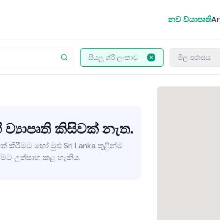
නව ව්යාපෘති
Ar
සියලු ශ්රී ලංකාව
මිල පරාසය
 ව්‍යාපෘති කිසිවක් නැත.
ත් කිරීමට හෝ මුළු Sri Lanka තුළින්ම
මට උත්සාහ කළ හැකිය.