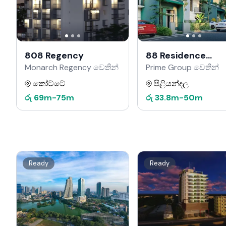
808 Regency
88 Residence
Kahathuduwa
Monarch Regency වෙතින්
Prime Group වෙතින්
කෝට්ටේ
පිළියන්දල
රු
69m
-
75m
රු
33.8m
-
50m
Ready
Ready