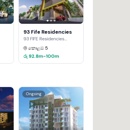
93 Fife Residencies
93 FIFE Residencies
Developers වෙතින්
කොළඹ 5
රු
92.8m
-
100m
Ongoing