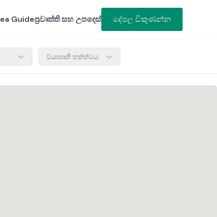
ea Guide
ප්‍රවෘත්ති සහ උපදෙස්
දේපල විකුණන්න
ව්යාපෘති තත්ත්වය