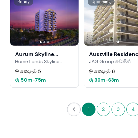
Ready
Upcoming
Aurum Skyline
Austville Residen
Residencies
Home Lands Skyline
JAG Group වෙතින්
වෙතින්
කොළඹ 5
කොළඹ 6
රු
50m
-
75m
රු
36m
-
63m
1
2
3
4