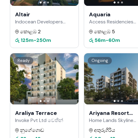
Altair
Aquaria
Indocean Developers
Access Residencies
වෙතින්
වෙතින්
කොළඹ 2
කොළඹ 5
රු
125m
-
250m
රු
56m
-
60m
Ready
Ongoing
Araliya Terrace
Ariyana Resort
Apartments
Invoke Pvt Ltd වෙතින්
Home Lands Skyline
වෙතින්
නුගේගොඩ
අතුරුගිරිය