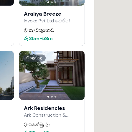
Araliya Breeze
Invoke Pvt Ltd වෙතින්
තලවතුගොඩ
රු
35m
-
58m
Ongoing
Ark Residencies
Ark Construction &
Developers වෙතින්
ගනේමුල්ල