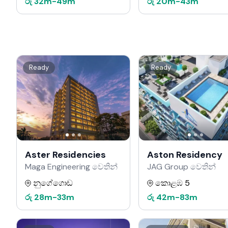
රු
32m
-
49m
රු
20m
-
43m
Ready
Ready
Aster Residencies
Aston Residency
Maga Engineering වෙතින්
JAG Group වෙතින්
නුගේගොඩ
කොළඹ 5
රු
28m
-
33m
රු
42m
-
83m