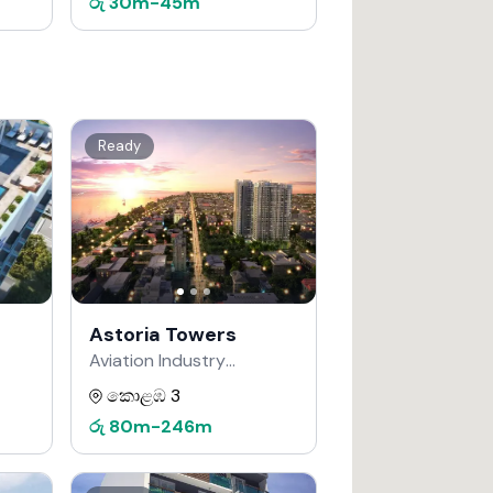
රු
30m
-
45m
Ready
Astoria Towers
Aviation Industry
Corporation of China
කොළඹ 3
වෙතින්
රු
80m
-
246m