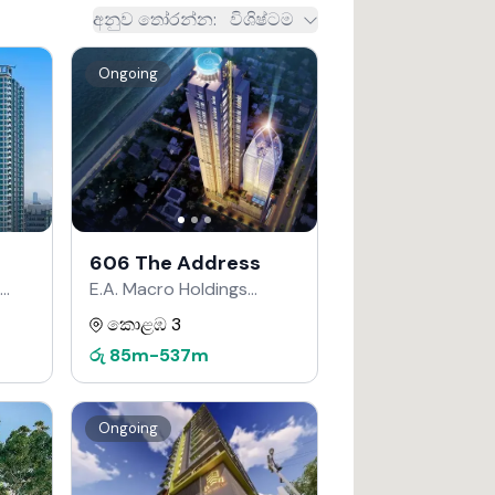
අනුව තෝරන්න
:
විශිෂ්ටම
Ongoing
606 The Address
E.A. Macro Holdings
වෙතින්
කොළඹ 3
රු
85m
-
537m
Ongoing