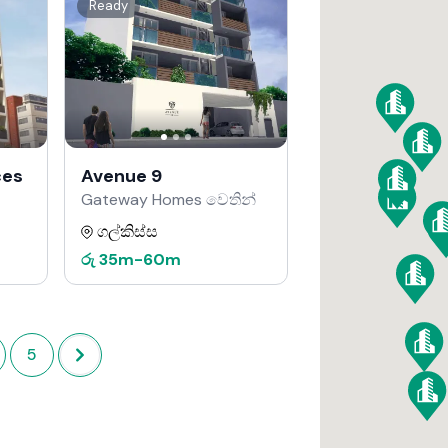
Ready
ces
Avenue 9
Gateway Homes වෙතින්
ගල්කිස්ස
රු
35m
-
60m
5