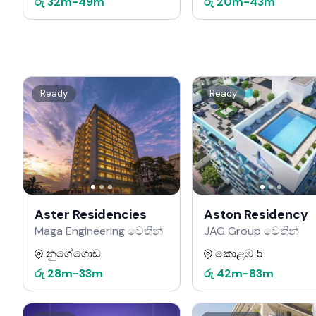
රු
32m
-
49m
රු
20m
-
43m
Ready
Ready
Aster Residencies
Aston Residency
Maga Engineering වෙතින්
JAG Group වෙතින්
නුගේගොඩ
කොළඹ 5
රු
28m
-
33m
රු
42m
-
83m