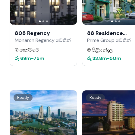
808 Regency
88 Residence
Kahathuduwa
Monarch Regency වෙතින්
Prime Group වෙතින්
කෝට්ටේ
පිළියන්දල
රු
69m
-
75m
රු
33.8m
-
50m
Ready
Ready