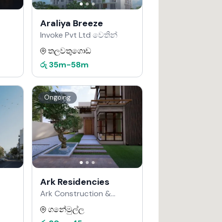
Araliya Breeze
Invoke Pvt Ltd වෙතින්
තලවතුගොඩ
රු
35m
-
58m
Ongoing
Ark Residencies
Ark Construction &
Developers වෙතින්
ගනේමුල්ල