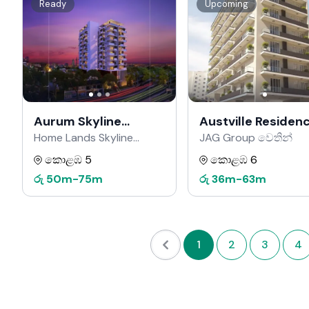
Ready
Upcoming
Aurum Skyline
Austville Residen
Residencies
Home Lands Skyline
JAG Group වෙතින්
වෙතින්
කොළඹ 5
කොළඹ 6
රු
50m
-
75m
රු
36m
-
63m
1
2
3
4