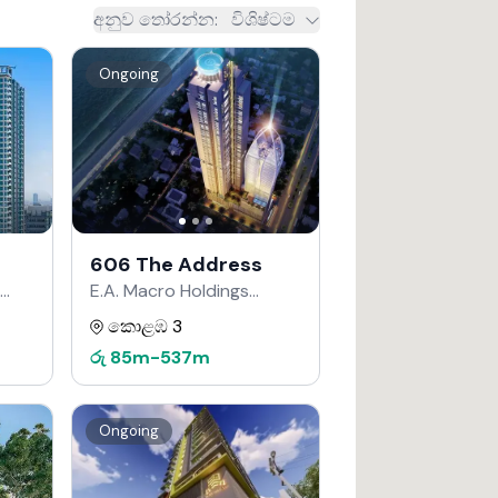
අනුව තෝරන්න
:
විශිෂ්ටම
Ongoing
606 The Address
E.A. Macro Holdings
වෙතින්
කොළඹ 3
රු
85m
-
537m
Ongoing