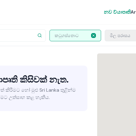
නව ව්යාපෘති
Ar
කටුගස්තොට
මිල පරාසය
ාපෘති කිසිවක් නැත.
ත් කිරීමට හෝ මුළු Sri Lanka තුළින්ම
මට උත්සාහ කළ හැකිය.