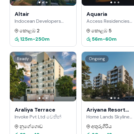
Altair
Aquaria
Indocean Developers
Access Residencies
වෙතින්
වෙතින්
කොළඹ 2
කොළඹ 5
රු
125m
-
250m
රු
56m
-
60m
Ready
Ongoing
Araliya Terrace
Ariyana Resort
Apartments
Invoke Pvt Ltd වෙතින්
Home Lands Skyline
වෙතින්
නුගේගොඩ
අතුරුගිරිය