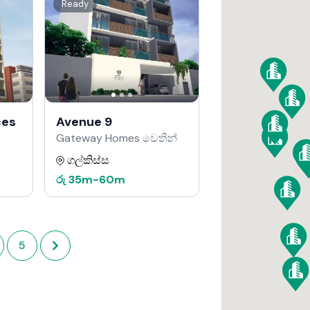
Ready
ces
Avenue 9
Gateway Homes වෙතින්
ගල්කිස්ස
රු
35m
-
60m
5