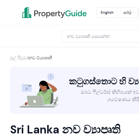
English
தமிழ்
මුල් පිටුව
/
නව ව්යාපෘති
කටුගස්තොට හි ව්‍ය
ඔබට ෆිල්ටර්ස් කිහිපයක් ඉව
ගවේෂණය කිරී
Sri Lanka නව ව්‍යාපෘති