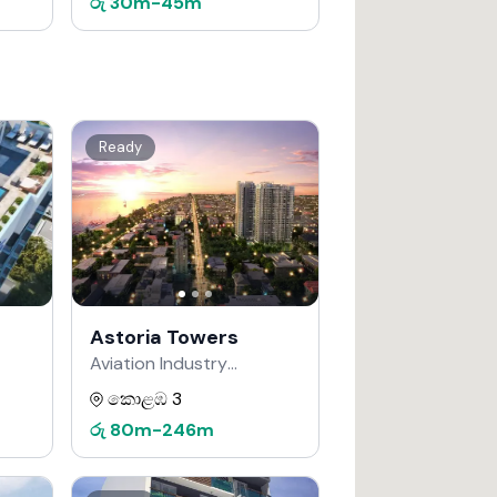
රු
30m
-
45m
Ready
Astoria Towers
Aviation Industry
Corporation of China
කොළඹ 3
වෙතින්
රු
80m
-
246m