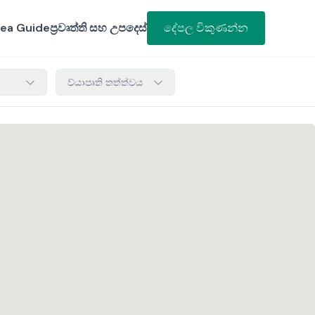
ea Guide
ප්‍රවෘත්ති සහ උපදෙස්
දේපල විකුණන්න
ව්යාපෘති තත්ත්වය