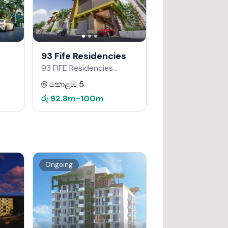
93 Fife Residencies
93 FIFE Residencies
Developers වෙතින්
කොළඹ 5
රු
92.8m
-
100m
Ongoing