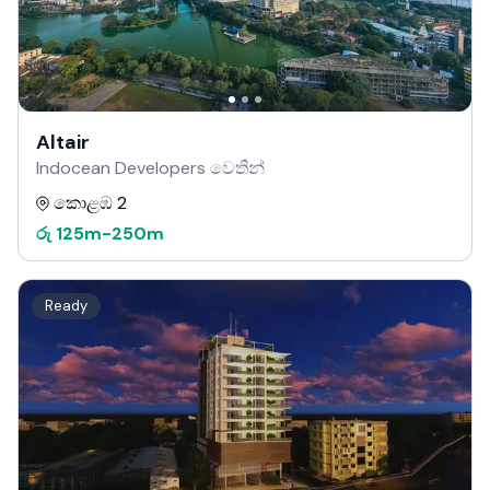
Altair
Indocean Developers වෙතින්
කොළඹ 2
රු
125m
-
250m
Ready