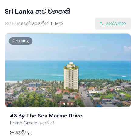
Sri Lanka නව ව්‍යාපෘති
නව ව්‍යාපෘති 202කින් 1-18ක්
තෝරන්න
Ongoing
43 By The Sea Marine Drive
Prime Group වෙතින්
දෙහිවල