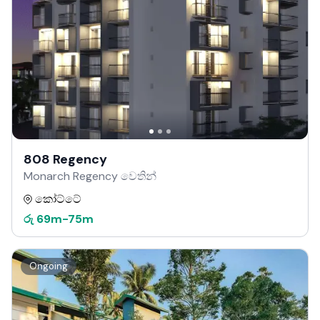
808 Regency
Monarch Regency වෙතින්
කෝට්ටේ
රු
69m
-
75m
Ongoing