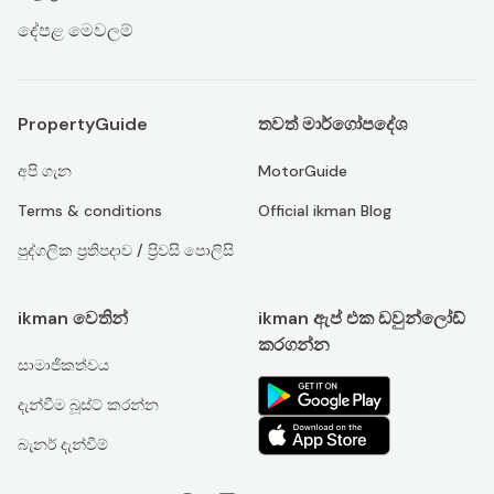
දේපළ මෙවලම්
PropertyGuide
තවත් මාර්ගෝපදේශ
අපි ගැන
MotorGuide
Terms & conditions
Official ikman Blog
පුද්ගලික ප්‍රතිපදාව / ප්‍රිවසි පොලිසි
ikman වෙතින්
ikman ඇප් එක ඩවුන්ලෝඩ්
කරගන්න
සාමාජිකත්වය
දැන්වීම බූස්ට් කරන්න
බැනර් දැන්වීම්