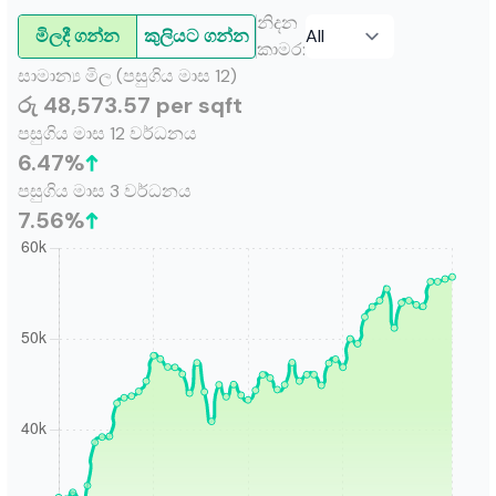
නිදන
මිලදී ගන්න
කුලියට ගන්න
කාමර
:
සාමාන්‍ය මිල (පසුගිය මාස 12)
රු 48,573.57 per sqft
පසුගිය මාස 12 වර්ධනය
6.47
%
පසුගිය මාස 3 වර්ධනය
7.56
%