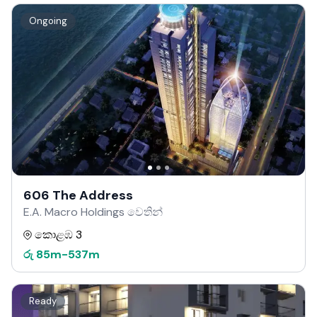
Ongoing
606 The Address
E.A. Macro Holdings වෙතින්
කොළඹ 3
රු
85m
-
537m
Ready