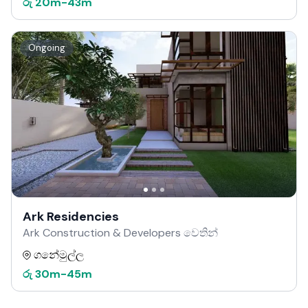
රු
20m
-
43m
Ongoing
Ark Residencies
Ark Construction & Developers වෙතින්
ගනේමුල්ල
රු
30m
-
45m