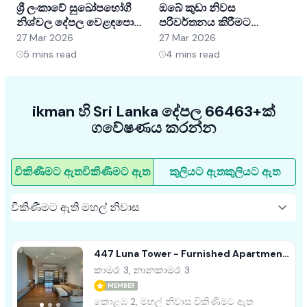
ශ්‍රී ලංකාවේ සුඛෝපභෝගී
ඔබේ කුඩා නිවස
ශ
නිශ්චල දේපල වෙළඳපොළ
පරිවර්තනය කිරීමට
අවබෝධ කර ගැනීම:
අභ්‍යන්තර සැලසුම් හක්ක
ව
27 Mar 2026
27 Mar 2026
2
අවස්ථා සහ ප්‍රවණතා
5ක්
5
mins read
4
mins read
ikman හි Sri Lanka දේපල 66463+ක්
ගවේෂණය කරන්න
විකිණීමට ඇත
විකිණීමට ඇත
කුලියට ඇත
කුලියට ඇත
447 Luna Tower - Furnished Apartment
For Sale A37770
කාමර: 3, නානකාමර: 3
MEMBER
කොළඹ 2, මහල් නිවාස විකිණීමට ඇත