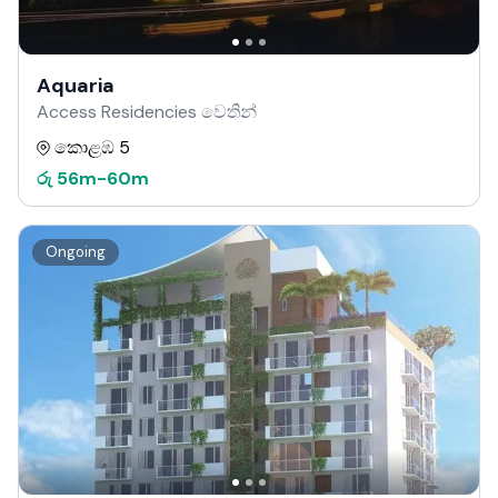
Aquaria
Access Residencies වෙතින්
කොළඹ 5
රු
56m
-
60m
Ongoing