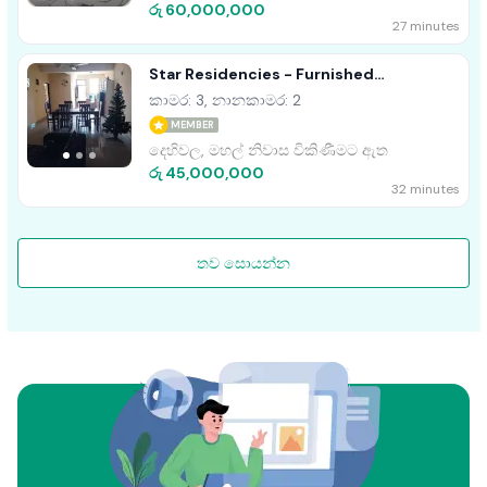
රු 60,000,000
27 minutes
Star Residencies - Furnished
Apartment For Sale A41246 Dehiwala
කාමර: 3, නානකාමර: 2
MEMBER
දෙහිවල, මහල් නිවාස විකිණීමට ඇත
රු 45,000,000
32 minutes
තව සොයන්න