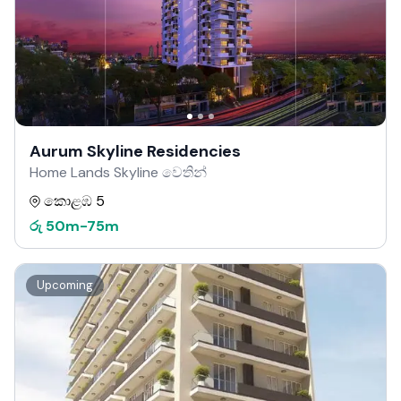
Aurum Skyline Residencies
Home Lands Skyline වෙතින්
කොළඹ 5
රු
50m
-
75m
Upcoming