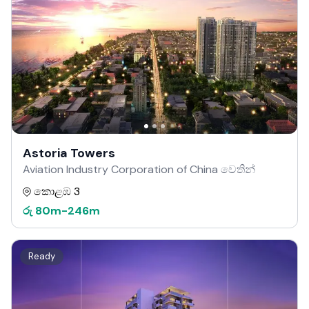
Astoria Towers
Aviation Industry Corporation of China වෙතින්
කොළඹ 3
රු
80m
-
246m
Ready