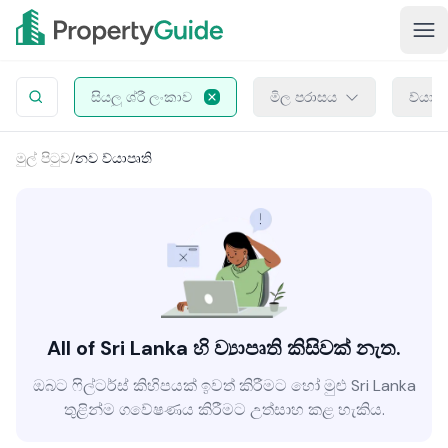
සියලු ශ්රී ලංකාව
මිල පරාසය
ව්යාප
මුල් පිටුව
/
නව ව්යාපෘති
All of Sri Lanka හි ව්‍යාපෘති කිසිවක් නැත.
ඔබට ෆිල්ටර්ස් කිහිපයක් ඉවත් කිරීමට හෝ මුළු Sri Lanka
තුළින්ම ගවේෂණය කිරීමට උත්සාහ කළ හැකිය.