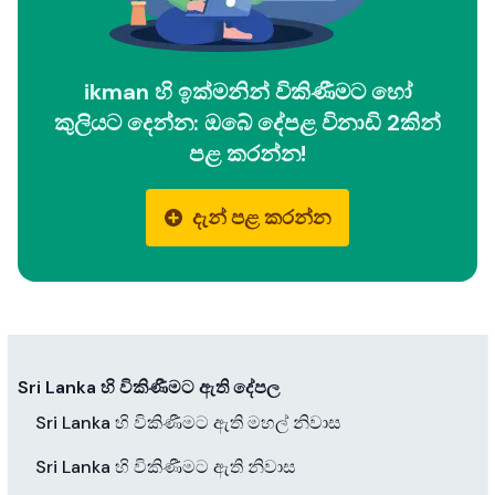
ikman හි ඉක්මනින් විකිණීමට හෝ
කුලියට දෙන්න: ඔබේ දේපළ විනාඩි 2කින්
පළ කරන්න!
දැන් පළ කරන්න
Sri Lanka හි විකිණීමට ඇති දේපල
Sri Lanka හි විකිණීමට ඇති මහල් නිවාස
Sri Lanka හි විකිණීමට ඇති නිවාස