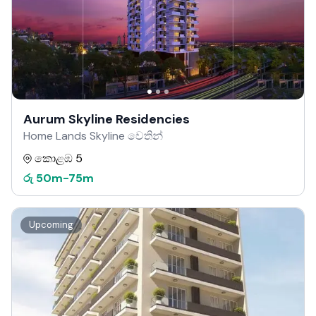
Aurum Skyline Residencies
Home Lands Skyline වෙතින්
කොළඹ 5
රු
50m
-
75m
Upcoming