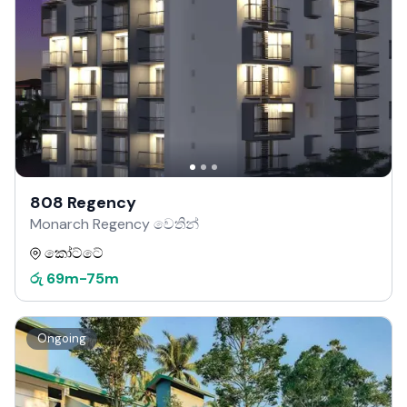
808 Regency
Monarch Regency වෙතින්
කෝට්ටේ
රු
69m
-
75m
Ongoing