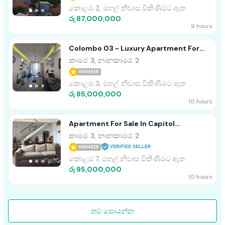
කොළඹ 2, මහල් නිවාස විකිණීමට ඇත
රු 87,000,000
9 hours
Colombo 03 - Luxury Apartment For
Sale
කාමර: 3, නානකාමර: 2
MEMBER
කොළඹ 3, මහල් නිවාස විකිණීමට ඇත
රු 95,000,000
10 hours
Apartment For Sale In Capitol
Residence On Dharampala Mawatah Col
කාමර: 3, නානකාමර: 2
07
MEMBER
කොළඹ 7, මහල් නිවාස විකිණීමට ඇත
රු 95,000,000
10 hours
තව සොයන්න