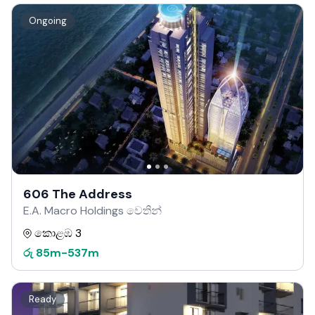
Ongoing
606 The Address
E.A. Macro Holdings වෙතින්
කොළඹ 3
රු
85m
-
537m
Ready