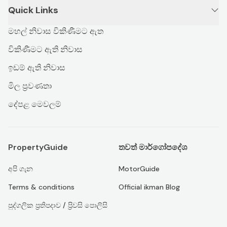
Quick Links
මහල් නිවාස විකිණීමට ඇත
විකිණීමට ඇති නිවාස
ඉඩම් ඇති නිවාස
මිල ප්‍රවණතා
දේපළ මෙවලම්
PropertyGuide
තවත් මාර්ගෝපදේශ
අපි ගැන
MotorGuide
Terms & conditions
Official ikman Blog
පුද්ගලික ප්‍රතිපදාව / ප්‍රිවසි පොලිසි