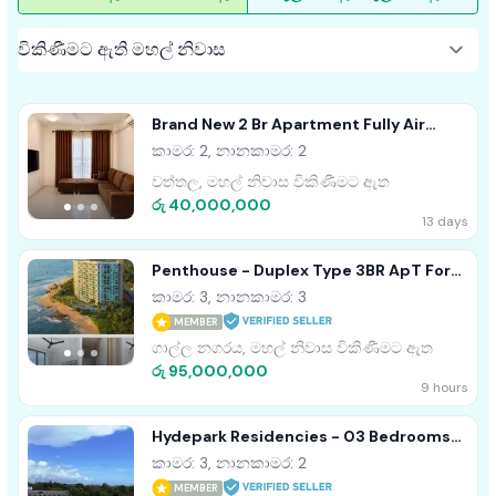
Brand New 2 Br Apartment Fully Air
Conditioned Wattala
කාමර: 2, නානකාමර: 2
වත්තල, මහල් නිවාස විකිණීමට ඇත
රු 40,000,000
13 days
Penthouse - Duplex Type 3BR ApT For
Sale In Galle Oceanfront Condo
කාමර: 3, නානකාමර: 3
MEMBER
ගාල්ල නගරය, මහල් නිවාස විකිණීමට ඇත
රු 95,000,000
9 hours
Hydepark Residencies - 03 Bedrooms
Apartment For Sale In Colombo 02
කාමර: 3, නානකාමර: 2
MEMBER