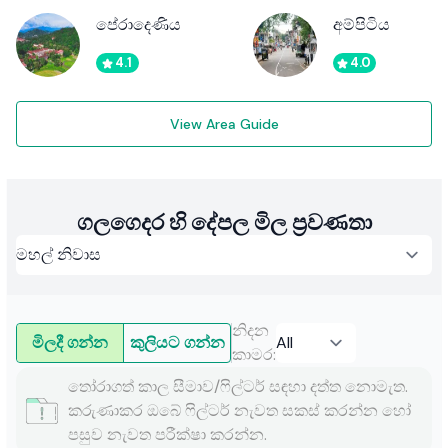
පේරාදෙණිය
අම්පිටිය
4.1
4.0
View Area Guide
ගලගෙදර හි දේපල මිල ප්‍රවණතා
නිදන
මිලදී ගන්න
කුලියට ගන්න
කාමර
:
තෝරාගත් කාල සීමාව/ෆිල්ටර් සඳහා දත්ත නොමැත.
කරුණාකර ඔබේ ෆිල්ටර් නැවත සකස් කරන්න හෝ
පසුව නැවත පරීක්ෂා කරන්න.