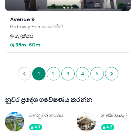
Avenue 9
Gateway Homes වෙතින්
ගල්කිස්ස
රු
35m
-
60m
1
2
3
4
5
නුවර ප්‍රදේශ ගවේෂණය කරන්න
මහනුවර නගරය
කුණ්ඩසාලේ
4.3
4.2