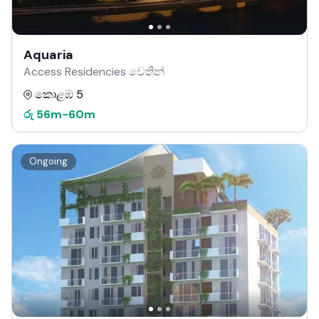
Aquaria
Access Residencies වෙතින්
කොළඹ 5
රු
56m
-
60m
Ongoing