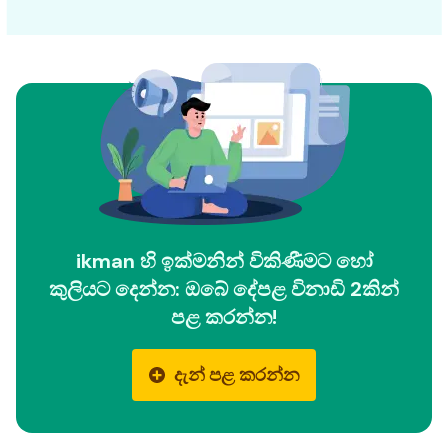
ikman හි ඉක්මනින් විකිණීමට හෝ
කුලියට දෙන්න: ඔබේ දේපළ විනාඩි 2කින්
පළ කරන්න!
දැන් පළ කරන්න