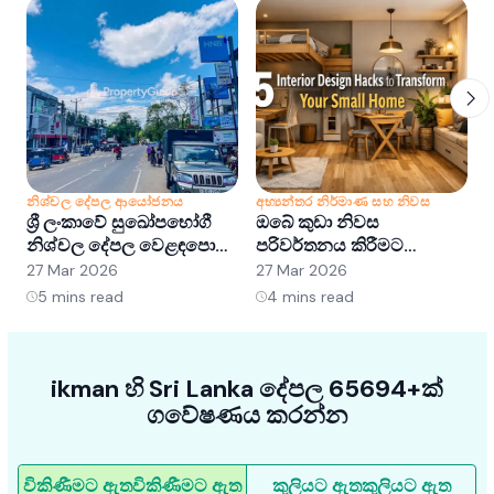
නිශ්චල දේපල ආයෝජනය
අභ්‍යන්තර නිර්මාණ සහ නිවස
න
ශ්‍රී ලංකාවේ සුඛෝපභෝගී
ඔබේ කුඩා නිවස
ශ
නිශ්චල දේපල වෙළඳපොළ
පරිවර්තනය කිරීමට
අවබෝධ කර ගැනීම:
අභ්‍යන්තර සැලසුම් හක්ක
ව
27 Mar 2026
27 Mar 2026
2
අවස්ථා සහ ප්‍රවණතා
5ක්
5
mins read
4
mins read
ikman හි Sri Lanka දේපල 65694+ක්
ගවේෂණය කරන්න
විකිණීමට ඇත
විකිණීමට ඇත
කුලියට ඇත
කුලියට ඇත