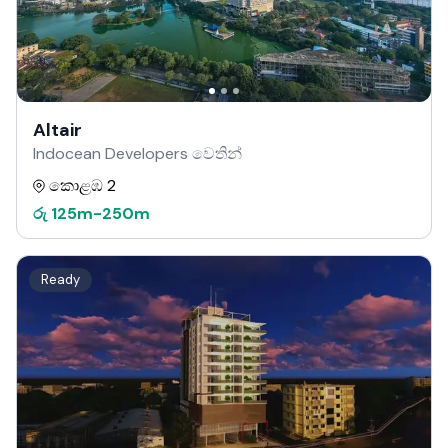
Altair
Indocean Developers වෙතින්
කොළඹ 2
රු
125m
-
250m
Ready