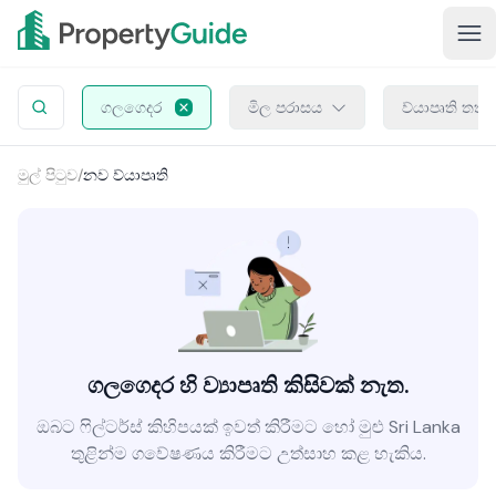
ගලගෙදර
මිල පරාසය
ව්යාපෘති තත්
මුල් පිටුව
/
නව ව්යාපෘති
ගලගෙදර හි ව්‍යාපෘති කිසිවක් නැත.
ඔබට ෆිල්ටර්ස් කිහිපයක් ඉවත් කිරීමට හෝ මුළු Sri Lanka
තුළින්ම ගවේෂණය කිරීමට උත්සාහ කළ හැකිය.