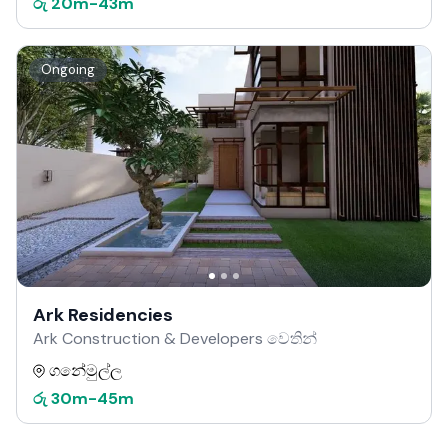
රු
20m
-
43m
Ongoing
Ark Residencies
Ark Construction & Developers වෙතින්
ගනේමුල්ල
රු
30m
-
45m