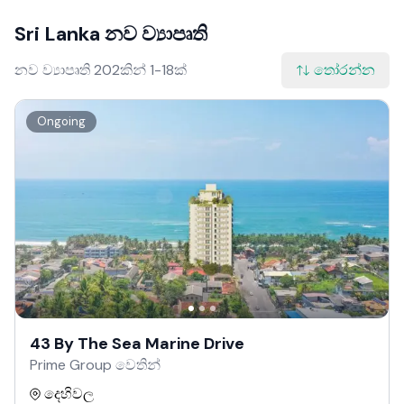
Sri Lanka නව ව්‍යාපෘති
නව ව්‍යාපෘති 202කින් 1-18ක්
තෝරන්න
Ongoing
43 By The Sea Marine Drive
Prime Group වෙතින්
දෙහිවල