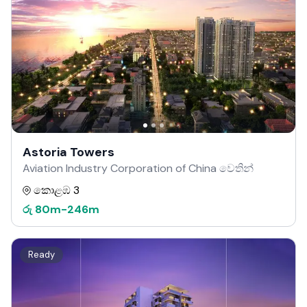
Astoria Towers
Aviation Industry Corporation of China වෙතින්
කොළඹ 3
රු
80m
-
246m
Ready