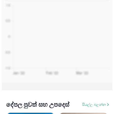
දේපල පුවත් සහ උපදෙස්
සියල්ල බලන්න