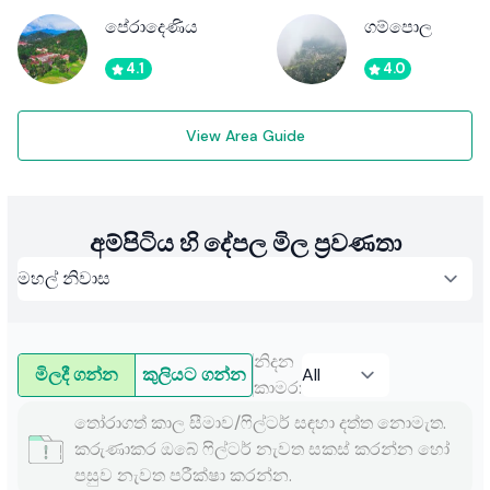
පේරාදෙණිය
ගම්පොල
4.1
4.0
View Area Guide
අම්පිටිය හි දේපල මිල ප්‍රවණතා
නිදන
මිලදී ගන්න
කුලියට ගන්න
කාමර
:
තෝරාගත් කාල සීමාව/ෆිල්ටර් සඳහා දත්ත නොමැත.
කරුණාකර ඔබේ ෆිල්ටර් නැවත සකස් කරන්න හෝ
පසුව නැවත පරීක්ෂා කරන්න.