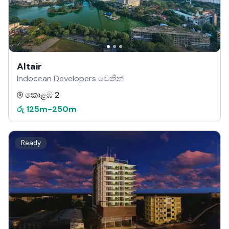
Altair
Indocean Developers වෙතින්
කොළඹ 2
රු
125m
-
250m
Ready