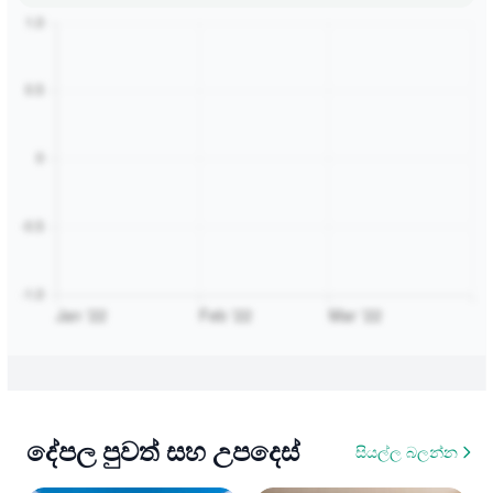
දේපල පුවත් සහ උපදෙස්
සියල්ල බලන්න