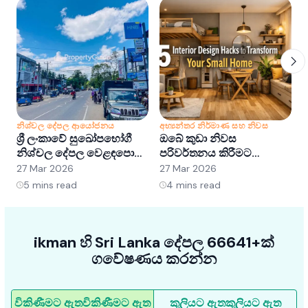
නිශ්චල දේපල ආයෝජනය
අභ්‍යන්තර නිර්මාණ සහ නිවස
න
ශ්‍රී ලංකාවේ සුඛෝපභෝගී
ඔබේ කුඩා නිවස
ශ
නිශ්චල දේපල වෙළඳපොළ
පරිවර්තනය කිරීමට
අවබෝධ කර ගැනීම:
අභ්‍යන්තර සැලසුම් හක්ක
ව
27 Mar 2026
27 Mar 2026
2
අවස්ථා සහ ප්‍රවණතා
5ක්
5
mins read
4
mins read
ikman හි Sri Lanka දේපල 66641+ක්
ගවේෂණය කරන්න
විකිණීමට ඇත
විකිණීමට ඇත
කුලියට ඇත
කුලියට ඇත