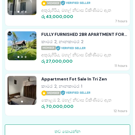
MEMBER
අතුරුගිරිය, මහල් නිවාස විකිණීමට ඇත
රු 43,000,000
7 hours
FULLY FURNISHED 2BR APARTMENT FOR
SALE IN ARIYANA RESORT ATHURUGIRIYA
කාමර: 2, නානකාමර: 2
MEMBER
අතුරුගිරිය, මහල් නිවාස විකිණීමට ඇත
රු 27,000,000
11 hours
Appartment Fot Sale In Tri Zen
කාමර: 2, නානකාමර: 1
MEMBER
කොළඹ 2, මහල් නිවාස විකිණීමට ඇත
රු 70,000,000
12 hours
තව සොයන්න