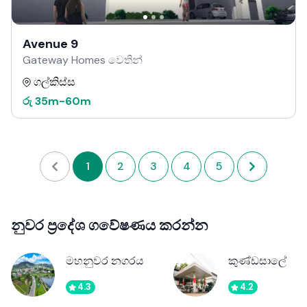
Avenue 9
Gateway Homes වෙතින්
ගල්කිස්ස
රු
35m
-
60m
1
2
3
4
5
නුවර ප්‍රදේශ ගවේෂණය කරන්න
මහනුවර නගරය
කුණ්ඩසාලේ
4.3
4.2