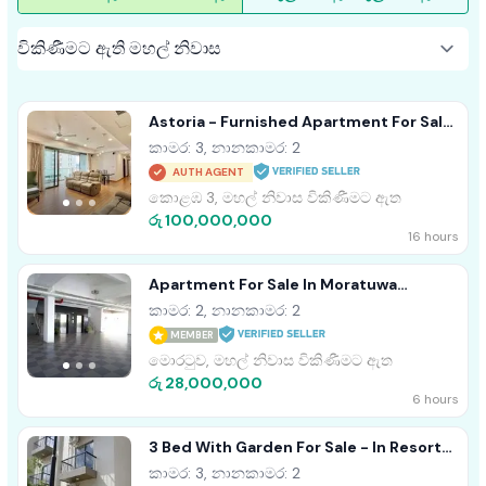
Astoria - Furnished Apartment For Sale
A44152
කාමර: 3, නානකාමර: 2
AUTH AGENT
කොළඹ 3, මහල් නිවාස විකිණීමට ඇත
රු 100,000,000
16 hours
Apartment For Sale In Moratuwa
Angulana Station Road
කාමර: 2, නානකාමර: 2
MEMBER
මොරටුව, මහල් නිවාස විකිණීමට ඇත
රු 28,000,000
6 hours
3 Bed With Garden For Sale - In Resort
Apartment
කාමර: 3, නානකාමර: 2