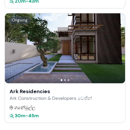
රු
20m
-
43m
Ongoing
Ark Residencies
Ark Construction & Developers වෙතින්
ගනේමුල්ල
රු
30m
-
45m