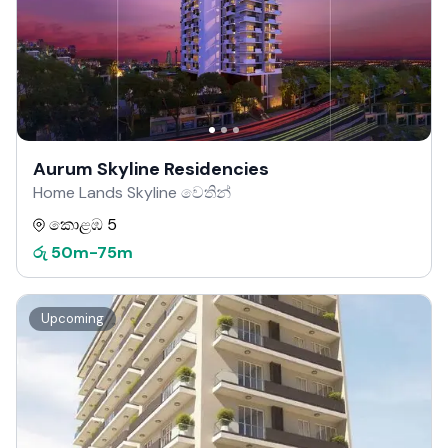
Aurum Skyline Residencies
Home Lands Skyline වෙතින්
කොළඹ 5
රු
50m
-
75m
Upcoming