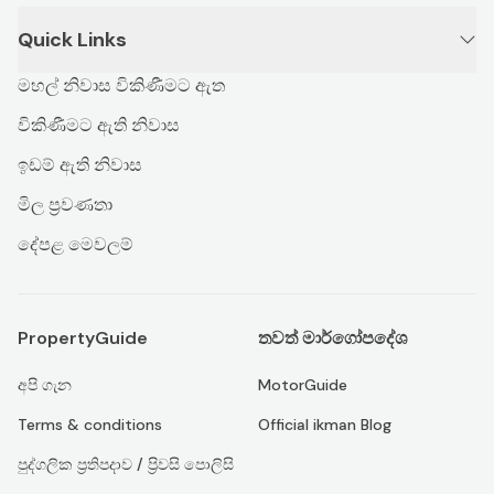
Quick Links
මහල් නිවාස විකිණීමට ඇත
විකිණීමට ඇති නිවාස
ඉඩම් ඇති නිවාස
මිල ප්‍රවණතා
දේපළ මෙවලම්
PropertyGuide
තවත් මාර්ගෝපදේශ
අපි ගැන
MotorGuide
Terms & conditions
Official ikman Blog
පුද්ගලික ප්‍රතිපදාව / ප්‍රිවසි පොලිසි