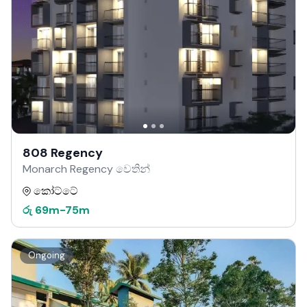
808 Regency
Monarch Regency වෙතින්
කෝට්ටේ
රු
69m
-
75m
Ongoing