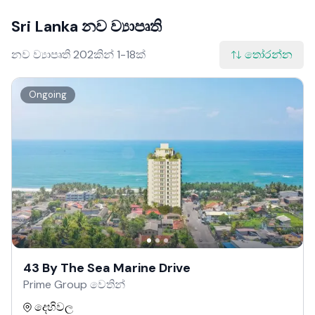
Sri Lanka නව ව්‍යාපෘති
නව ව්‍යාපෘති 202කින් 1-18ක්
තෝරන්න
Ongoing
43 By The Sea Marine Drive
Prime Group වෙතින්
දෙහිවල