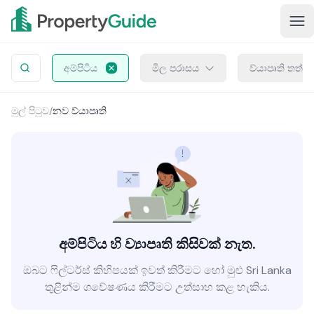
අම්පිටිය
මිල පරාසය
ව්යාපෘති තත්ත
මුල් පිටුව
/
නව ව්යාපෘති
අම්පිටිය හි ව්‍යාපෘති කිසිවක් නැත.
ඔබට ෆිල්ටර්ස් කිහිපයක් ඉවත් කිරීමට හෝ මුළු Sri Lanka
තුළින්ම ගවේෂණය කිරීමට උත්සාහ කළ හැකිය.