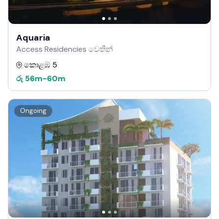
Aquaria
Access Residencies වෙතින්
කොළඹ 5
රු
56m
-
60m
Ongoing