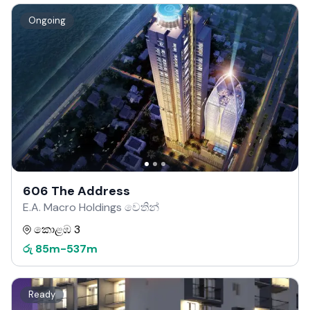
Ongoing
606 The Address
E.A. Macro Holdings වෙතින්
කොළඹ 3
රු
85m
-
537m
Ready