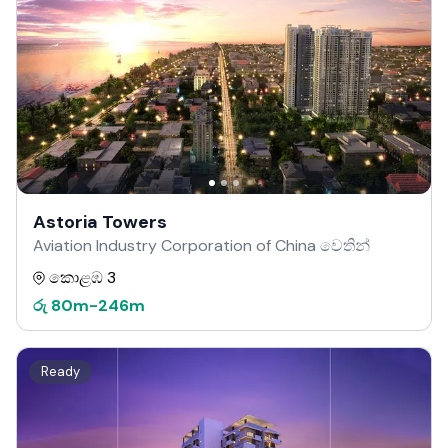
Astoria Towers
Aviation Industry Corporation of China වෙතින්
කොළඹ 3
රු
80m
-
246m
Ready