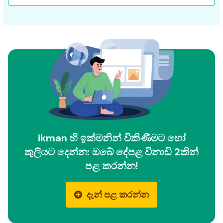
ikman හි ඉක්මනින් විකිණීමට හෝ
කුලියට දෙන්න: ඔබේ දේපළ විනාඩි 2කින්
පළ කරන්න!
දැන් පළ කරන්න