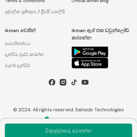
Terms & conditions
Official ikman Blog
පුද්ගලික ප්‍රතිපදාව / ප්‍රිවසි පොලිසි
ikman වෙතින්
ikman ඇප් එක ඩවුන්ලෝඩ්
කරගන්න
සාමාජිකත්වය
දැන්වීම බූස්ට් කරන්න
බැනර් දැන්වීම්
© 2024. All rights reserved. Saltside Technologies
විකුණුම්කරු අමතන්න