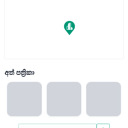
මිල සහ වාණිජකරණය නිවැසියන්ට ඉහළ වත්කම්
වටිනාකමක් ලබා දෙන අතර, උසස් තත්ත්වයේ විශේෂාංග
සමඟ ප්‍රමුඛ ස්ථානයක් දේපල සඳහා ලබාදෙයි. ‘‘ද වොන්ඩර්
දෙහිවල’’ එවැනි ආයෝජනයකට සුදුසු උදාහරණයකි.
අත් පත්‍රිකා