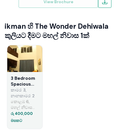
View Brochure
ikman හි The Wonder Dehiwala
කුලියට දීමට මහල් නිවාස 1ක්
3 Bedroom
Spacious
Duplex
කාමර: 3,
Apartment
නානකාමර: 2
for Rent -
කොළඹ 6,
The Wonder
මහල් නිවාස
(EM867)
කුලියට දීම
රු 400,000
මසකට