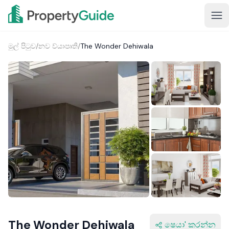
මුල් පිටුව
/
නව ව්යාපෘති
/
The Wonder Dehiwala
2+
The Wonder Dehiwala
ෂෙයා' කරන්න