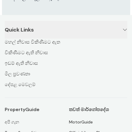
Quick Links
මහල් නිවාස විකිණීමට ඇත
විකිණීමට ඇති නිවාස
ඉඩම් ඇති නිවාස
මිල ප්‍රවණතා
දේපළ මෙවලම්
PropertyGuide
තවත් මාර්ගෝපදේශ
අපි ගැන
MotorGuide