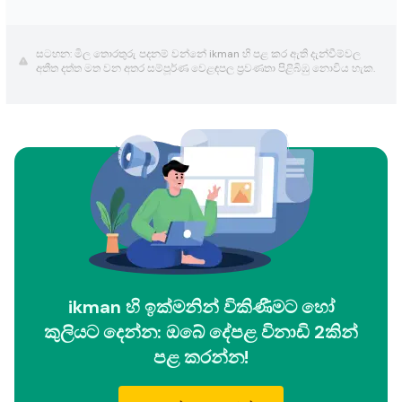
සටහන: මිල තොරතුරු පදනම් වන්නේ ikman හි පළ කර ඇති දැන්වීම්වල
අතීත දත්ත මත වන අතර සම්පූර්ණ වෙළඳපල ප්‍රවණතා පිළිබිඹු නොවිය හැක.
ikman හි ඉක්මනින් විකිණීමට හෝ
කුලියට දෙන්න: ඔබේ දේපළ විනාඩි 2කින්
පළ කරන්න!