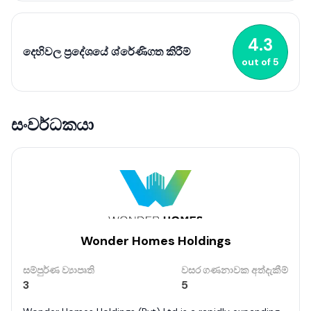
පදිංචිකරුවන්ට සහ ආයෝජකයින්ට එකසේ ආකර්ෂණීය
ගමනාන්තයක් බවට පත් කරයි. දෙහිවල විවිධ වෙළෙඳසැල්, ආපනශාලා
සහ පොදු අවකාශයන් මගින් ප්‍රජාවගේ ප්‍රබෝධය තවත් වැඩි කරයි.
4.3
දෙහිවල ප්‍රදේශයේ ශ්රේණිගත කිරීම්
out of
5
සංවර්ධකයා
Wonder Homes Holdings
සම්පුර්ණ ව්‍යාපෘති
වසර ගණනාවක අත්දැකීම්
3
5