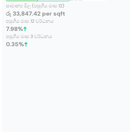
සාමාන්‍ය මිල (පසුගිය මාස 12)
රු 33,847.42 per sqft
පසුගිය මාස 12 වර්ධනය
7.98
%
පසුගිය මාස 3 වර්ධනය
0.35
%