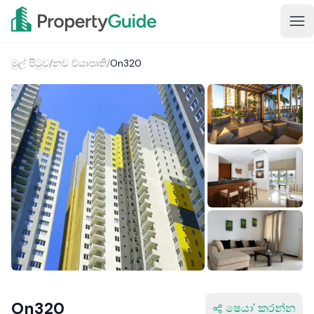
මුල් පිටුව
/
නව ව්යාපෘති
/
On320
1+
On320
ෂෙයා' කරන්න