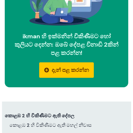
ikman හි ඉක්මනින් විකිණීමට හෝ
කුලියට දෙන්න: ඔබේ දේපළ විනාඩි 2කින්
පළ කරන්න!
දැන් පළ කරන්න
කොළඹ 2 හි විකිණීමට ඇති දේපල
කොළඹ 2 හි විකිණීමට ඇති මහල් නිවාස