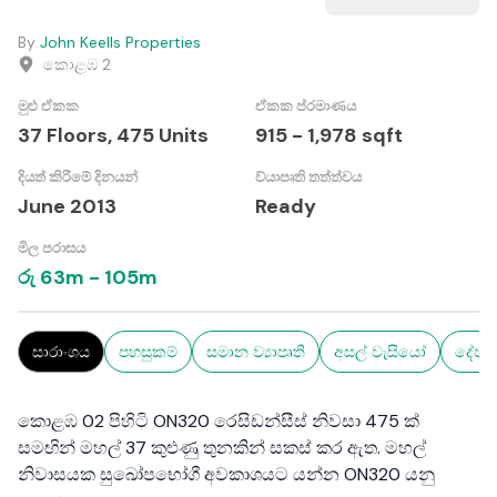
By
John Keells Properties
කොළඹ 2
මුළු ඒකක
ඒකක ප්රමාණය
37 Floors,
475
Units
915
-
1,978
sqft
දියත් කිරීමේ දිනයන්
ව්යාපෘති තත්ත්වය
June 2013
Ready
මිල පරාසය
රු
63m
-
105m
සාරාංශය
පහසුකම්
සමාන ව්‍යාපෘති
අසල් වැසියෝ
දේපල
කොළඹ 02 පිහිටි ON320 රෙසිඩන්සීස් නිවසා 475 ක්
සමඟින් මහල් 37 කුළුණු තුනකින් සකස් කර ඇත. මහල්
නිවාසයක සුඛෝපභෝගී අවකාශයට යන්න ON320 යනු