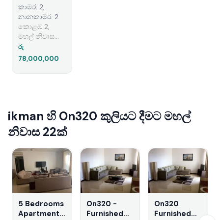
Furnished
කාමර: 2,
Apartment
නානකාමර: 2
for Sale
කොළඹ 2,
Colombo
මහල් නිවාස
විකිණීමට ඇත
රු
78,000,000
ikman හි On320 කුලියට දීමට මහල්
නිවාස 22ක්
5 Bedrooms
On320 -
On320
Apartment
Furnished
Furnished