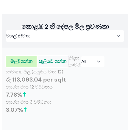
නවීනත්වය සංකේතයක් ලෙස පෙනී සිටින අතර, සාම්ප්‍රදායික
සීමාවන් ඉක්මවා යන සහ දේපළ වෙළඳාම් ක්ෂේත්‍රයේ නව
ප්‍රමිතීන් ඇති කරන දූරදර්ශී වර්ධනයන් සමඟින් ශ්‍රී ලංකාවේ අහස
හැඩ ගන්වයි.
කොළඹ 2 හි දේපල මිල ප්‍රවණතා
නිදන
මිලදී ගන්න
කුලියට ගන්න
කාමර
:
සාමාන්‍ය මිල (පසුගිය මාස 12)
රු 113,093.04 per sqft
පසුගිය මාස 12 වර්ධනය
7.78
%
පසුගිය මාස 3 වර්ධනය
3.07
%