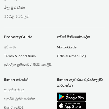
මිල ප්‍රවණතා
දේපළ මෙවලම්
PropertyGuide
තවත් මාර්ගෝපදේශ
අපි ගැන
MotorGuide
Terms & conditions
Official ikman Blog
පුද්ගලික ප්‍රතිපදාව / ප්‍රිවසි පොලිසි
ikman වෙතින්
ikman ඇප් එක ඩවුන්ලෝඩ්
කරගන්න
සාමාජිකත්වය
දැන්වීම බූස්ට් කරන්න
බැනර් දැන්වීම්