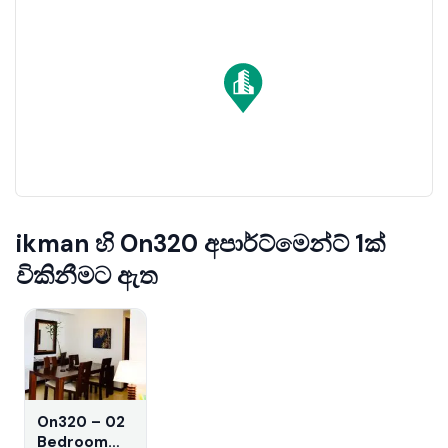
ikman හි On320 අපාර්ට්‌මෙන්ට් 1ක්
විකිනීමට ඇත
On320 – 02
Bedroom