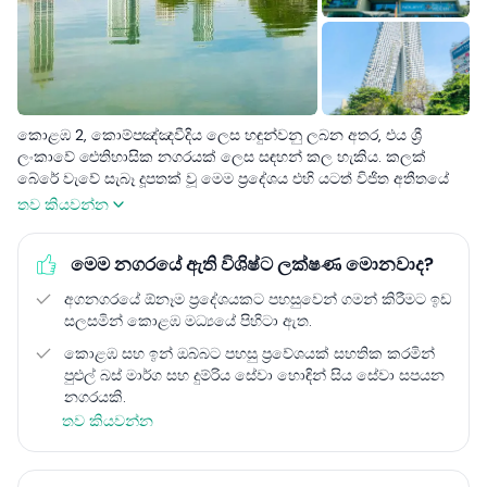
කොළඹ 2, කොම්පඤ්ඤවීදිය ලෙස හඳුන්වනු ලබන අතර, එය ශ්‍රී
ලංකාවේ ඓතිහාසික නගරයක් ලෙස සඳහන් කල හැකිය. කලක්
බේරේ වැවේ සැබෑ දූපතක් වූ මෙම ප්‍රදේශය එහි යටත් විජිත අතීතයේ
සිට කොළඹ හදවත තුළ කාර්යබහුල වාණිජ මධ්‍යස්ථානයක් බවට
තව කියවන්න
පරිණාමය වී ඇත. යටත් විජිත ගොඩනැගිලිවල සිට උස් මහල්
‌ගොඩනැගිලි දක්වා විවිධ ගෘහ නිර්මාණ ශෛලීන්ගෙන් සමන්විත
මෙම නගරයේ ඇති විශිෂ්ට ලක්ෂණ මොනවාද?
කොළඹ 2 නාගරික සංවර්ධනයේ සුවිශේෂී දියුණුවක් ඇති උපනගරයක්
ලෙස හැදින්වේ.
අගනගරයේ ඕනෑම ප්‍රදේශයකට පහසුවෙන් ගමන් කිරීමට ඉඩ
සලසමින් කොළඹ මධ්‍යයේ පිහිටා ඇත.
කොළඹ 02, එහි සංස්කෘතික හා ආගමික භූ දර්ශනයට දායක වන
බේරේ වැව සහ ගංගාරාම විහාරය වැනි සැලකිය යුතු ප්‍රචලිත ස්ථාන
කොළඹ සහ ඉන් ඔබ්බට පහසු ප්‍රවේශයක් සහතික කරමින්
වලින් සමන්විත වේ. මධ්‍යම ව්‍යාපාරික දිස්ත්‍රික්කයක් ලෙස, එය
පුළුල් බස් මාර්ග සහ දුම්රිය සේවා හොඳින් සිය සේවා සපයන
ආයතනික කාර්යාල, රජයේ ගොඩනැගිලි සහ විනෝදාස්වාද
නගරයකි.
අවකාශයන්හි නිවහන වන අතර එය ඓතිහාසික ගවේෂණ සහ නවීන
තව කියවන්න
නගර ජීවිතය යන දෙකටම ප්‍රධාන ප්‍රදේශයක් බවට පත් කරයි.
කොළඹ 2 , නේවාසික සහ වාණිජ සංවර්ධනයේ මිශ්‍රණයකින්