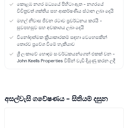
තෘප්තිමත් කරමින් සිහින යථාර්ථයක් බවට පත් කරයි.
කොළඹ නගර මධ්‍යයේ පිහිටා ඇත - නගරයේ
විචිත්‍රවත් ශක්තිය සහ ආකර්ෂණීය ස්ථාන ලබා දෙයි
John Keells Properties මෙම විශිෂ්ට නිර්මාණය පරිපූර්ණ
මහල් නිවාස ජීවන රටාව ප්‍රවර්ධනය කරයි -
සමබර ජීවිතයකට දොර අගුළු හරින්න. ඔබ යෝග්‍යතා
සුවපහසුව සහ අවකාශය ලබා දෙයි
උද්‍යෝගිමත් හෝ දර්ශන නැරඹීමේ ශූරයෙකු වුවද, ON320
විනෝදාත්මක ක්‍රියාකාරකම් සඳහා වෙහෙසකින්
සියල්ලන්ටම සපයයි. ප්‍රවේශ්‍යතාව සහ සුවපහසුව ඔවුන්ගේ
තොරව ප්‍රවේශ වීමේ හැකියාව
මූලික අරමුණු වන අතර, කොළඹින් ඔබට පිරිනැමිය හැකි
හොඳම දේ අත්විඳීම සහතික කරයි.
ශ්‍රී ලංකාවේ හොඳම සංවර්ධකයන්ගෙන් එකක් වන -
John Keells Properties විසින් වැඩි දියුණු කරන ලදී
අසල්වැසි ගවේෂණය - සිතියම් දසුන