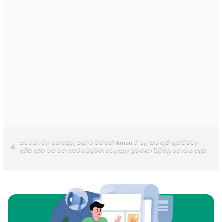
සටහන: මිල තොරතුරු පදනම් වන්නේ ikman හි පළ කර ඇති දැන්වීම්වල
අතීත දත්ත මත වන අතර සම්පූර්ණ වෙළඳපල ප්‍රවණතා පිළිබිඹු නොවිය හැක.