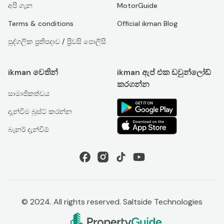
අපි ගැන
MotorGuide
Terms & conditions
Official ikman Blog
පුද්ගලික ප්‍රතිපදාව / ප්‍රිවසි පොලිසි
ikman වෙතින්
ikman ඇප් එක ඩවුන්ලෝඩ්
කරගන්න
සාමාජිකත්වය
දැන්වීම බූස්ට් කරන්න
බැනර් දැන්වීම්
© 2024. All rights reserved. Saltside Technologies