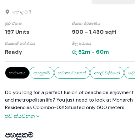
කොළඹ 3
මුළු ඒකක
ඒකක ප්රමාණය
197
Units
900
-
1,430
sqft
ව්යාපෘති තත්ත්වය
මිල පරාසය
Ready
රු
52m
-
60m
සාරාංශය
පහසුකම්
සමාන ව්‍යාපෘති
අසල් වැසියෝ
දේපල
Do you long for a perfect fusion of beachside enjoyment
and metropolitan life? You just need to look at Monarch
Residencies Colombo-03! Situated only 500 meters
from the well-known Galle Face Beach, this haven
තව කියවන්න
provides contemporary serviced apartments that are
perfect for your trip to Sri Lanka. Think about
පහසුකම්
experiencing breathtaking vistas of the sea every