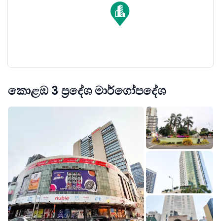
කොළඹ 3 ප්‍රදේශ මාර්ගෝපදේශ