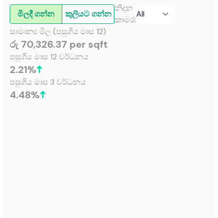
නිදන
මිලදී ගන්න
කුලියට ගන්න
කාමර
:
සාමාන්‍ය මිල (පසුගිය මාස 12)
රු 70,326.37 per sqft
පසුගිය මාස 12 වර්ධනය
2.21
%
පසුගිය මාස 3 වර්ධනය
4.48
%