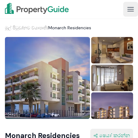
මුල් පිටුව
/
නව ව්යාපෘති
/
Monarch Residencies
Monarch Residencies
ෂෙයා' කරන්න