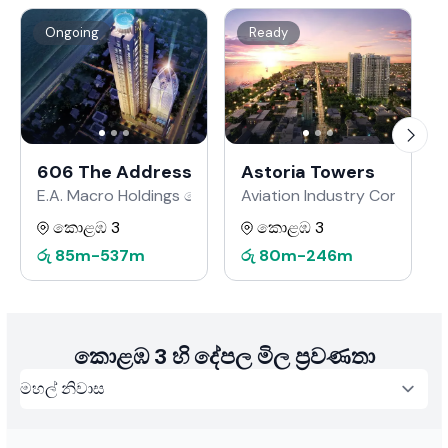
Ongoing
Ready
606 The Address
Astoria Towers
E.A. Macro Holdings වෙතින්
Aviation Industry Corporati
කොළඹ 3
කොළඹ 3
රු
85m
-
537m
රු
80m
-
246m
කොළඹ 3 හි දේපල මිල ප්‍රවණතා