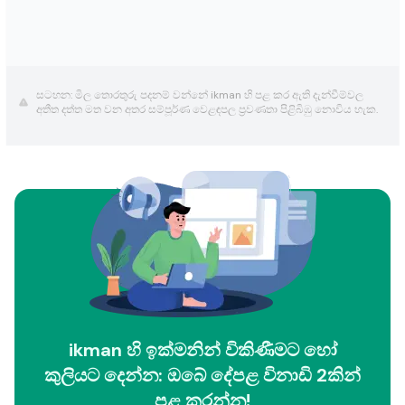
සටහන: මිල තොරතුරු පදනම් වන්නේ ikman හි පළ කර ඇති දැන්වීම්වල
අතීත දත්ත මත වන අතර සම්පූර්ණ වෙළඳපල ප්‍රවණතා පිළිබිඹු නොවිය හැක.
ikman හි ඉක්මනින් විකිණීමට හෝ
කුලියට දෙන්න: ඔබේ දේපළ විනාඩි 2කින්
පළ කරන්න!