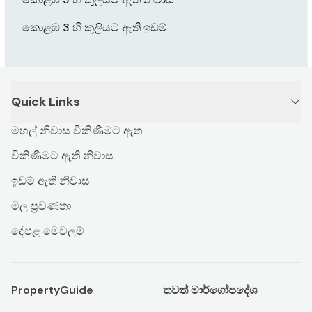
කොළඹ 3 හි කුලියට ඇති ඉඩම්
Quick Links
මහල් නිවාස විකිණීමට ඇත
විකිණීමට ඇති නිවාස
ඉඩම් ඇති නිවාස
මිල ප්‍රවණතා
දේපළ මෙවලම්
PropertyGuide
තවත් මාර්ගෝපදේශ