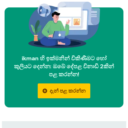
ikman හි ඉක්මනින් විකිණීමට හෝ
කුලියට දෙන්න: ඔබේ දේපළ විනාඩි 2කින්
පළ කරන්න!
දැන් පළ කරන්න