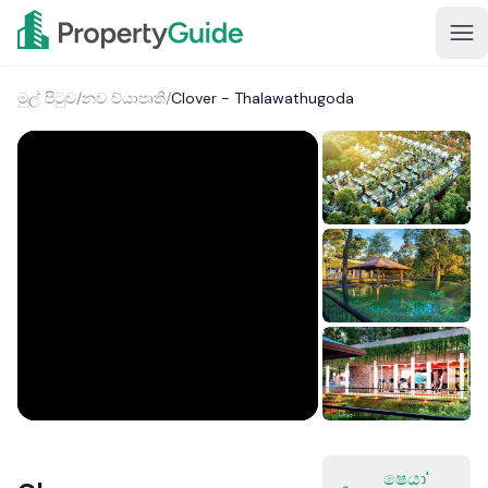
මුල් පිටුව
/
නව ව්යාපෘති
/
Clover - Thalawathugoda
1+
ෂෙයා'