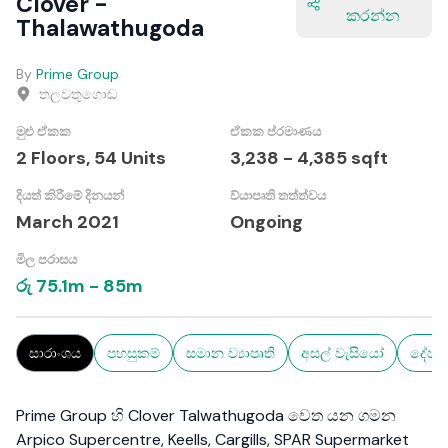
Clover -
කරන්න
Thalawathugoda
By
Prime Group
තලවතුගොඩ
මුළු ඒකක
ඒකක ප්රමාණය
2 Floors,
54
Units
3,238
-
4,385
sqft
දියත් කිරීමේ දිනයන්
ව්යාපෘති තත්ත්වය
March 2021
Ongoing
මිල පරාසය
රු
75.1m
-
85m
සාරාංශය
පහසුකම්
සමාන ව්‍යාපෘති
අසල් වැසියෝ
දේපල
Prime Group හි Clover Talwathugoda වෙත යන ගමන
Arpico Supercentre, Keells, Cargills, SPAR Supermarket