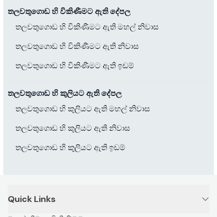
තලවතුගොඩ හි විකිණීමට ඇති දේපල
තලවතුගොඩ හි විකිණීමට ඇති මහල් නිවාස
තලවතුගොඩ හි විකිණීමට ඇති නිවාස
තලවතුගොඩ හි විකිණීමට ඇති ඉඩම්
තලවතුගොඩ හි කුලියට ඇති දේපල
තලවතුගොඩ හි කුලියට ඇති මහල් නිවාස
තලවතුගොඩ හි කුලියට ඇති නිවාස
තලවතුගොඩ හි කුලියට ඇති ඉඩම්
Quick Links