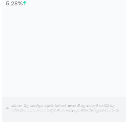
5.28
%
සටහන: මිල තොරතුරු පදනම් වන්නේ ikman හි පළ කර ඇති දැන්වීම්වල
අතීත දත්ත මත වන අතර සම්පූර්ණ වෙළඳපල ප්‍රවණතා පිළිබිඹු නොවිය හැක.