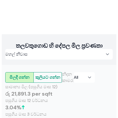
අභිලාෂකාමී නිවාස හිමියන් ඔවුන්ගේ සිහින සැබෑ කර ගැනීමට
ප්‍රයිම් සමූහය විශ්වාස කරයි, විවිධ වාරික ඉඩම් සහ සංවර්ධන
විකල්පයන් සහ විස්තීරණ ආධාරක සේවාවන් ලබා දෙයි. ඉඩම්
ව්‍යාපෘති 6,000කට අධික ප්‍රමාණයක්, නිවාස ව්‍යාපෘති 30ක් සහ
මහල් නිවාස ව්‍යාපෘති 45ක් පමණ සමඟින්, සමාගම උසස්
තත්ත්වයේ, අගය එකතු කළ විසඳුම් අඛණ්ඩව ලබා දෙන අතර,
සම්මානලාභී සංවර්ධකයෙකු ලෙස පිළිගැනීමක් ලබා ගනී.
තලවතුගොඩ හි දේපල මිල ප්‍රවණතා
නිදන
මිලදී ගන්න
කුලියට ගන්න
කාමර
:
සාමාන්‍ය මිල (පසුගිය මාස 12)
රු 21,891.3 per sqft
පසුගිය මාස 12 වර්ධනය
3.04
%
පසුගිය මාස 3 වර්ධනය