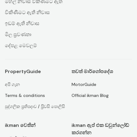
මහල් නිවාස විකිණීමට ඇත
විකිණීමට ඇති නිවාස
ඉඩම් ඇති නිවාස
මිල ප්‍රවණතා
දේපළ මෙවලම්
PropertyGuide
තවත් මාර්ගෝපදේශ
අපි ගැන
MotorGuide
Terms & conditions
Official ikman Blog
පුද්ගලික ප්‍රතිපදාව / ප්‍රිවසි පොලිසි
ikman වෙතින්
ikman ඇප් එක ඩවුන්ලෝඩ්
කරගන්න