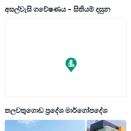
අසල්වැසි ගවේෂණය - සිතියම් දසුන
තලවතුගොඩ ප්‍රදේශ මාර්ගෝපදේශ